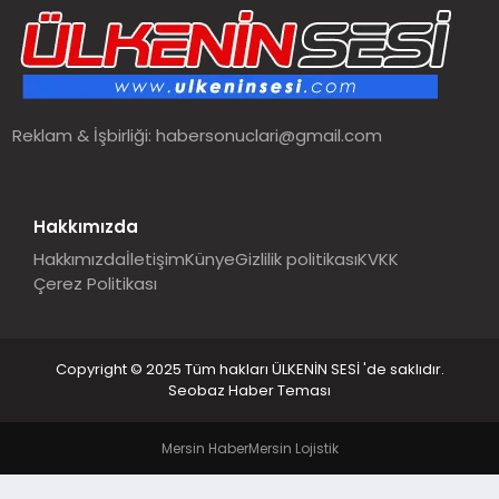
SPOR
TEKNOLOJI
Reklam & İşbirliği:
habersonuclari@gmail.com
YAŞAM
MALATYA HABERLERI
Hakkımızda
Hakkımızda
İletişim
Künye
Gizlilik politikası
KVKK
Çerez Politikası
Copyright © 2025 Tüm hakları ÜLKENİN SESİ 'de saklıdır.
Seobaz Haber Teması
Mersin Haber
Mersin Lojistik