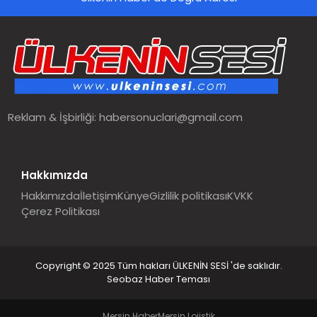
SPOR
TEKNOLOJI
YAŞAM
Reklam & İşbirliği:
habersonuclari@gmail.com
MALATYA HABERLERI
Hakkımızda
Hakkımızda
İletişim
Künye
Gizlilik politikası
KVKK
Çerez Politikası
Copyright © 2025 Tüm hakları ÜLKENİN SESİ 'de saklıdır.
Seobaz Haber Teması
Mersin Haber
Mersin Lojistik