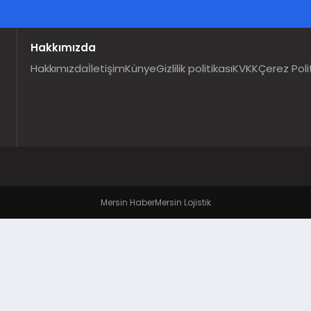
Hakkımızda
Hakkımızda
İletişim
Künye
Gizlilik politikası
KVKK
Çerez Poli
Mersin Haber
Mersin Lojistik