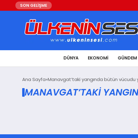
SON GELİŞME
DÜNYA
EKONOMI
GÜNDEM
Ana Sayfa
Manavgat’taki yangında bütün vücudu 
MANAVGAT’TAKI YANGIN