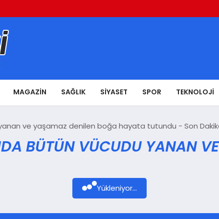
MAGAZIN
SAĞLIK
SIYASET
SPOR
TEKNOLOJI
yanan ve yaşamaz denilen boğa hayata tutundu - Son Dakik
DA BÜTÜN VÜCUDU YANAN VE 
Yükleniyor...