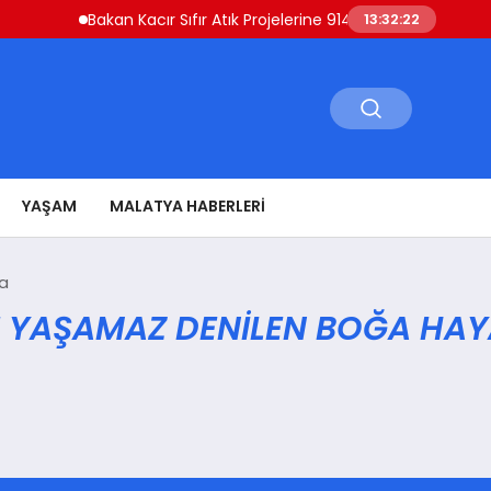
Bakan Kacır Sıfır Atık Projelerine 914 Milyon Lira Destek 
13:32:22
YAŞAM
MALATYA HABERLERI
a
YAŞAMAZ DENILEN BOĞA HAYA