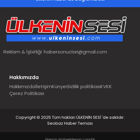
SPOR
TEKNOLOJI
YAŞAM
Reklam & İşbirliği:
habersonuclari@gmail.com
MALATYA HABERLERI
Hakkımızda
Hakkımızda
İletişim
Künye
Gizlilik politikası
KVKK
Çerez Politikası
Copyright © 2025 Tüm hakları ÜLKENİN SESİ 'de saklıdır.
Seobaz Haber Teması
Mersin Haber
Mersin Lojistik