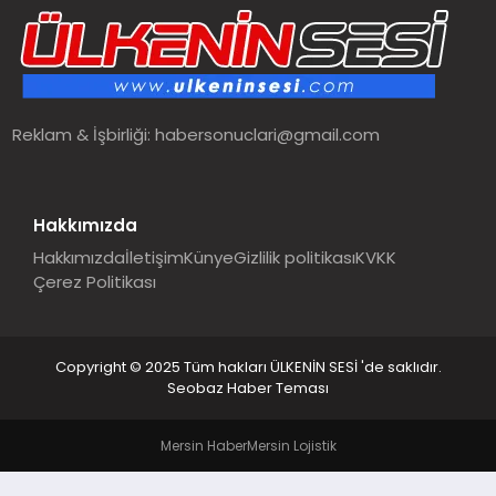
SPOR
TEKNOLOJI
Reklam & İşbirliği:
habersonuclari@gmail.com
YAŞAM
MALATYA HABERLERI
Hakkımızda
Hakkımızda
İletişim
Künye
Gizlilik politikası
KVKK
Çerez Politikası
Copyright © 2025 Tüm hakları ÜLKENİN SESİ 'de saklıdır.
Seobaz Haber Teması
Mersin Haber
Mersin Lojistik