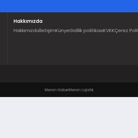
Hakkımızda
Hakkımızda
İletişim
Künye
Gizlilik politikası
KVKK
Çerez Poli
Mersin Haber
Mersin Lojistik