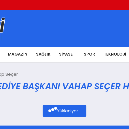
MAGAZIN
SAĞLIK
SIYASET
SPOR
TEKNOLOJI
hap Seçer
EDIYE BAŞKANI VAHAP SEÇER H
Yükleniyor...