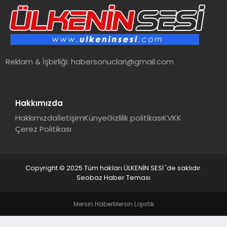
SPOR
TEKNOLOJI
Reklam & İşbirliği:
habersonuclari@gmail.com
YAŞAM
MALATYA HABERLERI
Hakkımızda
Hakkımızda
İletişim
Künye
Gizlilik politikası
KVKK
Çerez Politikası
Copyright © 2025 Tüm hakları ÜLKENİN SESİ 'de saklıdır.
Seobaz Haber Teması
Mersin Haber
Mersin Lojistik