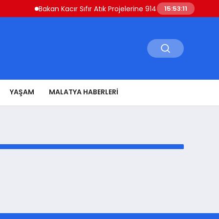
Bakan Kacır Sıfır Atık Projelerine 914 Milyon Lira Destek 
15:53:11
YAŞAM
MALATYA HABERLERI