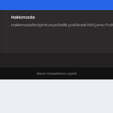
Hakkımızda
Hakkımızda
İletişim
Künye
Gizlilik politikası
KVKK
Çerez Poli
Mersin Haber
Mersin Lojistik