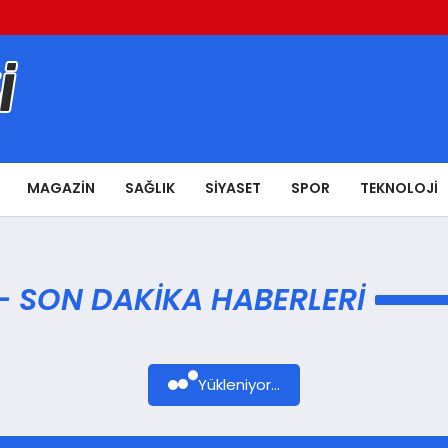
MAGAZIN
SAĞLIK
SIYASET
SPOR
TEKNOLOJI
– SON DAKIKA HABERLERI
Yükleniyor...