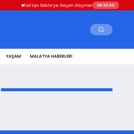
Fas’tan Sebte’ye Geçen Göçmenler Ülkeye Dönüyor Güve
05:32:40
YAŞAM
MALATYA HABERLERI