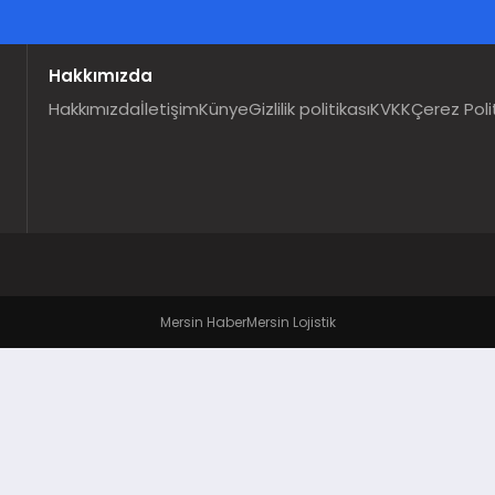
Hakkımızda
Hakkımızda
İletişim
Künye
Gizlilik politikası
KVKK
Çerez Poli
Mersin Haber
Mersin Lojistik