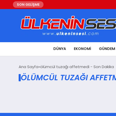
SON GELİŞME
DÜNYA
EKONOMI
GÜNDEM
Ana Sayfa
ölümcül tuzağı affetmedi - Son Dakika
ÖLÜMCÜL TUZAĞI AFFETM