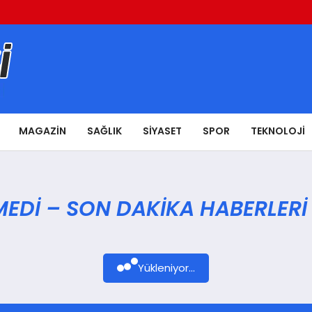
MAGAZIN
SAĞLIK
SIYASET
SPOR
TEKNOLOJI
EDI – SON DAKIKA HABERLERI
Yükleniyor...