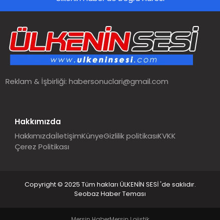
SPOR
TEKNOLOJI
YAŞAM
Reklam & İşbirliği:
habersonuclari@gmail.com
MALATYA HABERLERI
Hakkımızda
Hakkımızda
İletişim
Künye
Gizlilik politikası
KVKK
Çerez Politikası
Copyright © 2025 Tüm hakları ÜLKENİN SESİ 'de saklıdır.
Seobaz Haber Teması
Mersin Haber
Mersin Lojistik