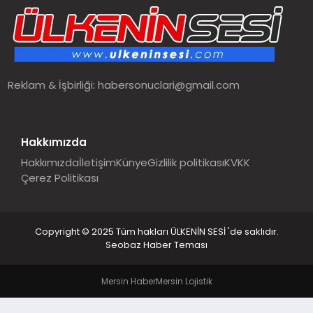
SPOR
TEKNOLOJI
Reklam & İşbirliği:
habersonuclari@gmail.com
YAŞAM
MALATYA HABERLERI
Hakkımızda
Hakkımızda
İletişim
Künye
Gizlilik politikası
KVKK
Çerez Politikası
Copyright © 2025 Tüm hakları ÜLKENİN SESİ 'de saklıdır.
Seobaz Haber Teması
Mersin Haber
Mersin Lojistik