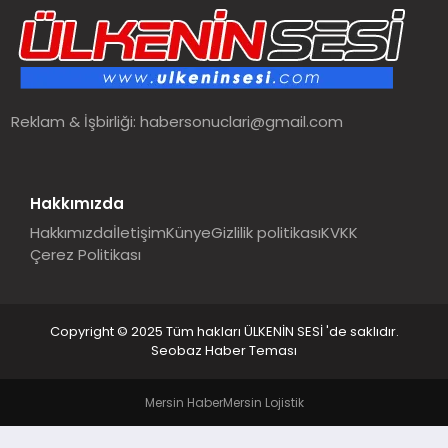
SPOR
TEKNOLOJI
Reklam & İşbirliği:
habersonuclari@gmail.com
YAŞAM
MALATYA HABERLERI
Hakkımızda
Hakkımızda
İletişim
Künye
Gizlilik politikası
KVKK
Çerez Politikası
Copyright © 2025 Tüm hakları ÜLKENİN SESİ 'de saklıdır.
Seobaz Haber Teması
Mersin Haber
Mersin Lojistik