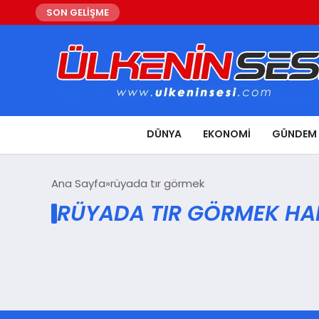
SON GELİŞME
DÜNYA
EKONOMI
GÜNDEM
Ana Sayfa
rüyada tır görmek
RÜYADA TIR GÖRMEK HA