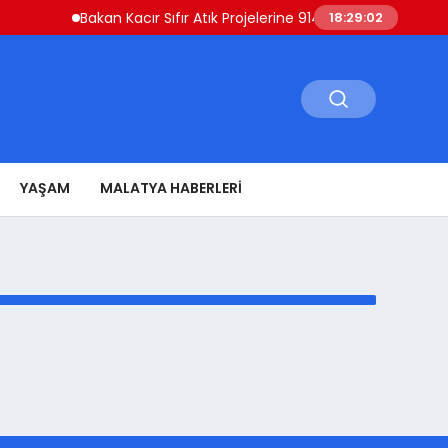
Bakan Kacır Sıfır Atık Projelerine 914 Milyon Lira Destek 
18:29:02
YAŞAM
MALATYA HABERLERI