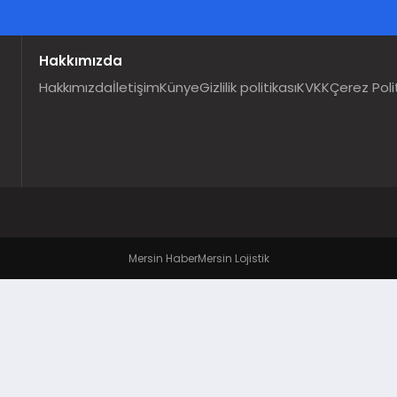
Hakkımızda
Hakkımızda
İletişim
Künye
Gizlilik politikası
KVKK
Çerez Poli
Mersin Haber
Mersin Lojistik