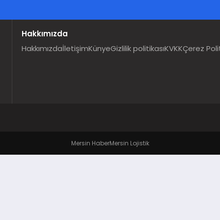
Hakkımızda
Hakkımızda
İletişim
Künye
Gizlilik politikası
KVKK
Çerez Poli
Mersin Haber
Mersin Lojistik