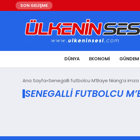
SON GELİŞME
DÜNYA
EKONOMI
GÜNDEM
Ana Sayfa
Senegalli futbolcu M’Baye Niang’a imza 
SENEGALLI FUTBOLCU M’