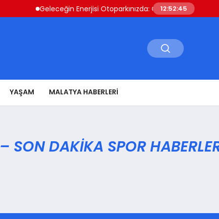
Geleceğin Enerjisi Otoparkınızda: Güneş Enerjili Carpor
12:52:45
YAŞAM
MALATYA HABERLERI
 – SON DAKIKA SPOR HABERLER