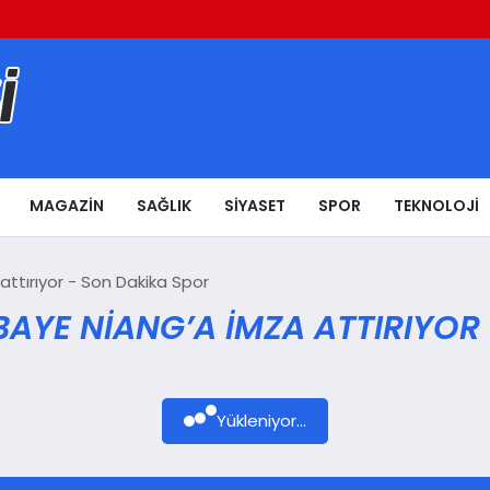
MAGAZIN
SAĞLIK
SIYASET
SPOR
TEKNOLOJI
attırıyor - Son Dakika Spor
BAYE NIANG’A IMZA ATTIRIYOR
Yükleniyor...