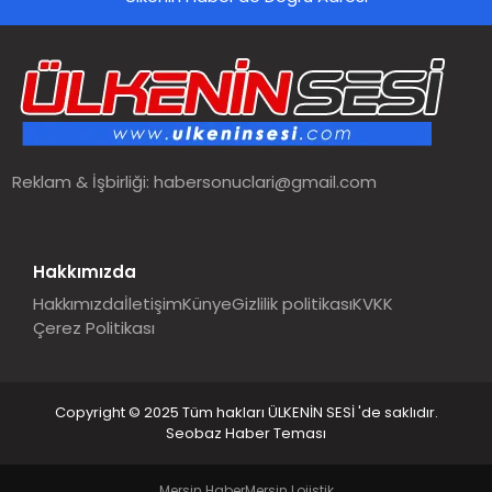
SPOR
TEKNOLOJI
YAŞAM
Reklam & İşbirliği:
habersonuclari@gmail.com
MALATYA HABERLERI
Hakkımızda
Hakkımızda
İletişim
Künye
Gizlilik politikası
KVKK
Çerez Politikası
Copyright © 2025 Tüm hakları ÜLKENİN SESİ 'de saklıdır.
Seobaz Haber Teması
Mersin Haber
Mersin Lojistik