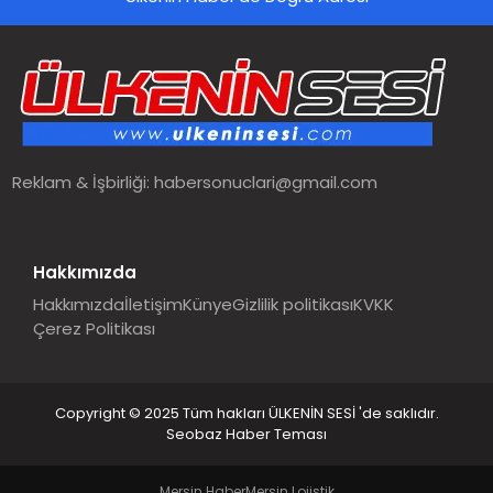
SPOR
TEKNOLOJI
YAŞAM
Reklam & İşbirliği:
habersonuclari@gmail.com
MALATYA HABERLERI
Hakkımızda
Hakkımızda
İletişim
Künye
Gizlilik politikası
KVKK
Çerez Politikası
Copyright © 2025 Tüm hakları ÜLKENİN SESİ 'de saklıdır.
Seobaz Haber Teması
Mersin Haber
Mersin Lojistik