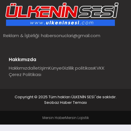
SPOR
TEKNOLOJI
Reklam & İşbirliği:
habersonuclari@gmail.com
YAŞAM
MALATYA HABERLERI
Hakkımızda
Hakkımızda
İletişim
Künye
Gizlilik politikası
KVKK
Çerez Politikası
Copyright © 2025 Tüm hakları ÜLKENİN SESİ 'de saklıdır.
Seobaz Haber Teması
Mersin Haber
Mersin Lojistik