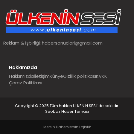
SPOR
TEKNOLOJI
Reklam & İşbirliği:
habersonuclari@gmail.com
YAŞAM
MALATYA HABERLERI
Hakkımızda
Hakkımızda
İletişim
Künye
Gizlilik politikası
KVKK
Çerez Politikası
Copyright © 2025 Tüm hakları ÜLKENİN SESİ 'de saklıdır.
Seobaz Haber Teması
Mersin Haber
Mersin Lojistik