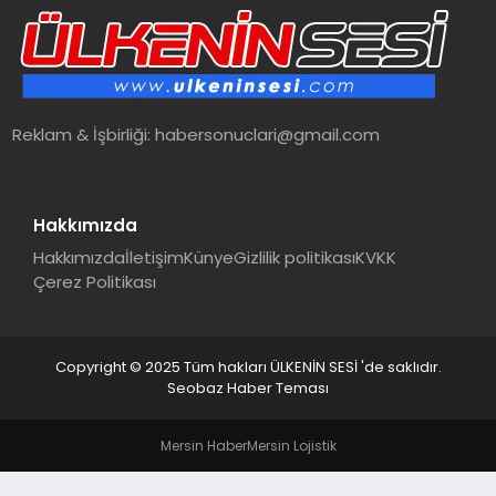
SPOR
TEKNOLOJI
Reklam & İşbirliği:
habersonuclari@gmail.com
YAŞAM
MALATYA HABERLERI
Hakkımızda
Hakkımızda
İletişim
Künye
Gizlilik politikası
KVKK
Çerez Politikası
Copyright © 2025 Tüm hakları ÜLKENİN SESİ 'de saklıdır.
Seobaz Haber Teması
Mersin Haber
Mersin Lojistik