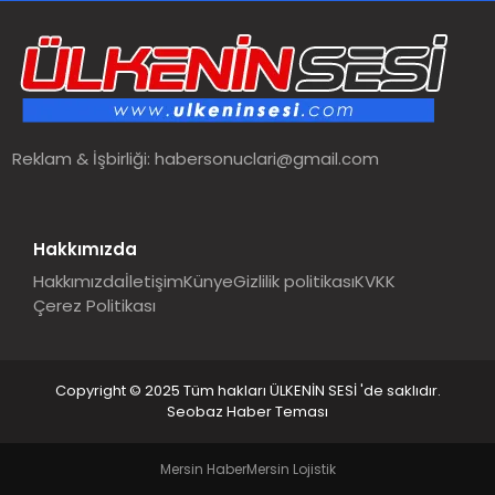
SPOR
TEKNOLOJI
Reklam & İşbirliği:
habersonuclari@gmail.com
YAŞAM
MALATYA HABERLERI
Hakkımızda
Hakkımızda
İletişim
Künye
Gizlilik politikası
KVKK
Çerez Politikası
Copyright © 2025 Tüm hakları ÜLKENİN SESİ 'de saklıdır.
Seobaz Haber Teması
Mersin Haber
Mersin Lojistik