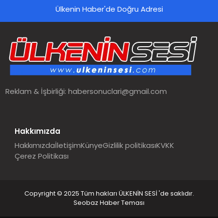
Ülkenin Haber'de Doğru Adresi
SPOR
TEKNOLOJI
YAŞAM
Reklam & İşbirliği:
habersonuclari@gmail.com
MALATYA HABERLERI
Hakkımızda
Hakkımızda
İletişim
Künye
Gizlilik politikası
KVKK
Çerez Politikası
Copyright © 2025 Tüm hakları ÜLKENİN SESİ 'de saklıdır.
Seobaz Haber Teması