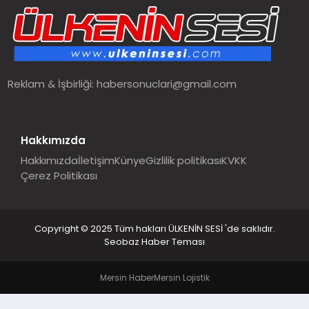
SPOR
TEKNOLOJI
Reklam & İşbirliği:
habersonuclari@gmail.com
YAŞAM
MALATYA HABERLERI
Hakkımızda
Hakkımızda
İletişim
Künye
Gizlilik politikası
KVKK
Çerez Politikası
Copyright © 2025 Tüm hakları ÜLKENİN SESİ 'de saklıdır.
Seobaz Haber Teması
Mersin Haber
Mersin Lojistik