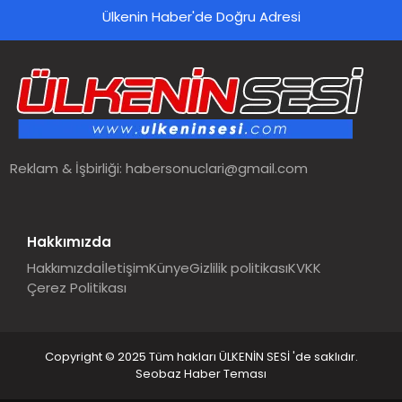
Ülkenin Haber'de Doğru Adresi
SPOR
TEKNOLOJI
YAŞAM
Reklam & İşbirliği:
habersonuclari@gmail.com
MALATYA HABERLERI
Hakkımızda
Hakkımızda
İletişim
Künye
Gizlilik politikası
KVKK
Çerez Politikası
Copyright © 2025 Tüm hakları ÜLKENİN SESİ 'de saklıdır.
Seobaz Haber Teması