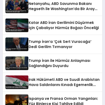
Netanyahu, ABD Savunma Bakanı
Hegseth ile Washington’da Bir Araya
Geldi
Katar ABD İran Gerilimini Düşürmek
İçin Çabalıyor Hürmüz Boğazı Önceliği
Trump İran’a ‘Çok Sert Vuracağız’
Dedi Gerilim Tırmanıyor
Trump İran ile Hürmüz Anlaşması
Sağlandığını Duyurdu
Irak Hükümeti ABD ve Suudi Arabistan
Hava Saldırılarını Kınadı Egemenlik
İhlali Vurgusu
İspanya ve Fransa Orman Yangınları:
Yüz Binlerce Kişi Tahliye Edildi