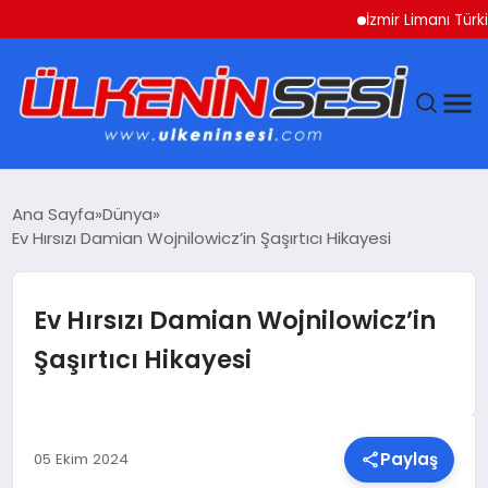
İzmir Limanı Türkiye V
DÜNYA
Ana Sayfa
Dünya
Ev Hırsızı Damian Wojnilowicz’in Şaşırtıcı Hikayesi
EKONOMI
GÜNDEM
Ev Hırsızı Damian Wojnilowicz’in
Şaşırtıcı Hikayesi
MAGAZIN
SAĞLIK
Paylaş
05 Ekim 2024
SIYASET