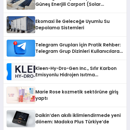
Güneş Enerjili Carport (Solar
Otopark) Nedir?
Ekomaxi İle Geleceğe Uyumlu Su
Depolama Sistemleri
Telegram Grupları İçin Pratik Rehber:
Telegram Grup Dizinleri Kullanıcılara
Ne Sağlar?
Kleen-Hy-Dro-Gen Inc., Sıfır Karbon
Emisyonlu Hidrojen Isıtma
Teknolojisinde ISO ve TSSA
Düzenleyici Onaylarını Aldı
Marie Rose kozmetik sektörüne giriş
yaptı
Daikin’den akıllı iklimlendirmede yeni
dönem: Madoka Plus Türkiye’de