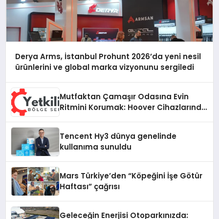
Derya Arms, İstanbul Prohunt 2026’da yeni nesil
ürünlerini ve global marka vizyonunu sergiledi
Mutfaktan Çamaşır Odasına Evin
Ritmini Korumak: Hoover Cihazlarında
Dürüst Teknik Destek Deneyimi
Tencent Hy3 dünya genelinde
kullanıma sunuldu
Mars Türkiye’den “Köpeğini İşe Götür
Haftası” çağrısı
Geleceğin Enerjisi Otoparkınızda: