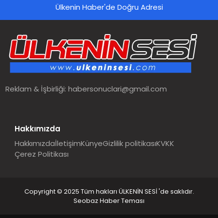
Ülkenin Haber'de Doğru Adresi
Reklam & İşbirliği:
habersonuclari@gmail.com
Hakkımızda
Hakkımızda
İletişim
Künye
Gizlilik politikası
KVKK
Çerez Politikası
Copyright © 2025 Tüm hakları ÜLKENİN SESİ 'de saklıdır.
Seobaz Haber Teması