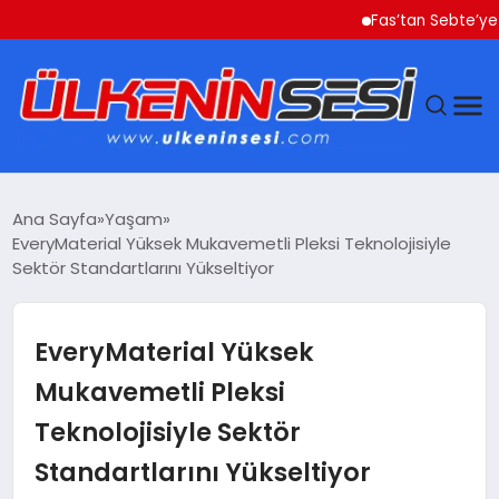
Fas’tan Sebte’ye Geçe
DÜNYA
Ana Sayfa
Yaşam
EveryMaterial Yüksek Mukavemetli Pleksi Teknolojisiyle
EKONOMI
Sektör Standartlarını Yükseltiyor
GÜNDEM
EveryMaterial Yüksek
MAGAZIN
Mukavemetli Pleksi
Teknolojisiyle Sektör
SAĞLIK
Standartlarını Yükseltiyor
SIYASET