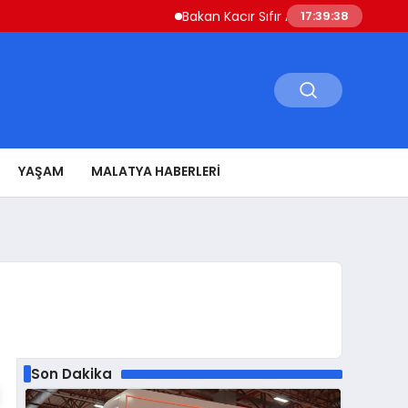
Bakan Kacır Sıfır Atık Projelerine 914 Mily
17:39:39
YAŞAM
MALATYA HABERLERI
Son Dakika