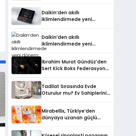
Daikin’den akıllı
iklimlendirmede yeni
dönem: Madoka Plus
Türkiye’de
Daikin’den akıllı
iklimlendirmede yeni
dönem: Madoka Plus
Türkiye’de
İbrahim Murat Gündüz’den
Sert Kick Boks Federasyonu
Eleştirisi
Tadilat Sırasında Evde
Oturulur mu? Ev Sahiplerinin
Bilmesi Gerekenler
Mirabellix, Türkiye’den
dünyaya uzanan güçlü
büyümesini sürdürüyor
e
Küresel rinoplasti pazarının