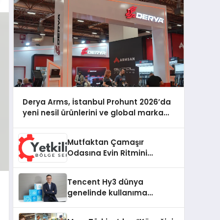
Derya Arms, İstanbul Prohunt 2026’da
yeni nesil ürünlerini ve global marka
vizyonunu sergiledi
Mutfaktan Çamaşır
Odasına Evin Ritmini
Korumak: Hoover
Cihazlarında Dürüst Teknik
Tencent Hy3 dünya
Destek Deneyimi
genelinde kullanıma
sunuldu