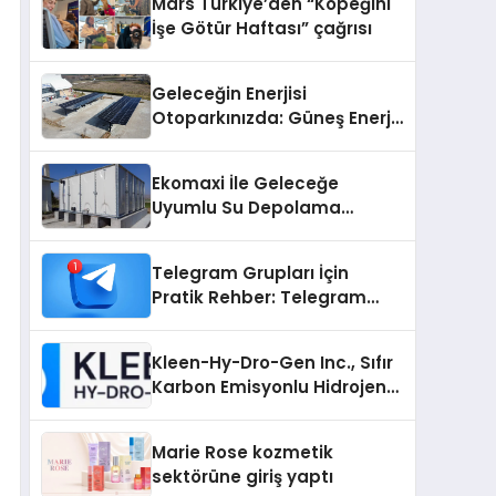
Mars Türkiye’den “Köpeğini
İşe Götür Haftası” çağrısı
Geleceğin Enerjisi
Otoparkınızda: Güneş Enerjili
Carport (Solar Otopark)
Nedir?
Ekomaxi İle Geleceğe
Uyumlu Su Depolama
Sistemleri
Telegram Grupları İçin
Pratik Rehber: Telegram
Grup Dizinleri Kullanıcılara
Ne Sağlar?
Kleen-Hy-Dro-Gen Inc., Sıfır
Karbon Emisyonlu Hidrojen
Isıtma Teknolojisinde ISO ve
TSSA Düzenleyici Onaylarını
Marie Rose kozmetik
Aldı
sektörüne giriş yaptı