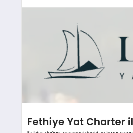
Fethiye Yat Charter il
Fethiye doğası, masmavi denizi ve huzur veren koy