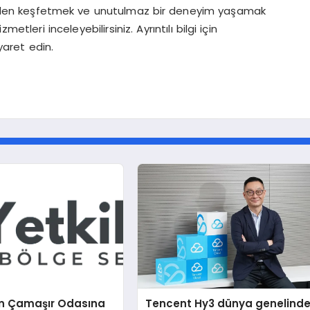
enizden keşfetmek ve unutulmaz bir deneyim yaşamak
leri inceleyebilirsiniz. Ayrıntılı bilgi için
yaret edin.
n Çamaşır Odasına
Tencent Hy3 dünya genelind