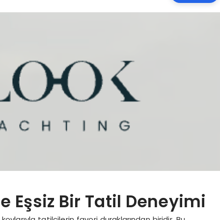
e Eşsiz Bir Tatil Deneyimi
larıyla tatilcilerin favori duraklarından biridir. Bu