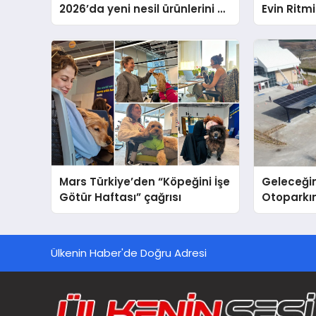
2026’da yeni nesil ürünlerini ve
Evin Ritm
global marka vizyonunu
Cihazları
sergiledi
Destek D
Mars Türkiye’den “Köpeğini İşe
Geleceğin
Götür Haftası” çağrısı
Otoparkın
Carport (
Nedir?
Ülkenin Haber'de Doğru Adresi