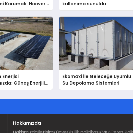
ini Korumak: Hoover
kullanıma sunuldu
nda Dürüst Teknik
eneyimi
 Enerjisi
Ekomaxi İle Geleceğe Uyumlu
ızda: Güneş Enerjili
Su Depolama Sistemleri
Solar Otopark)
Hakkımızda
Hakkımızda
İletişim
Künye
Gizlilik politikası
KVKK
Çerez Poli