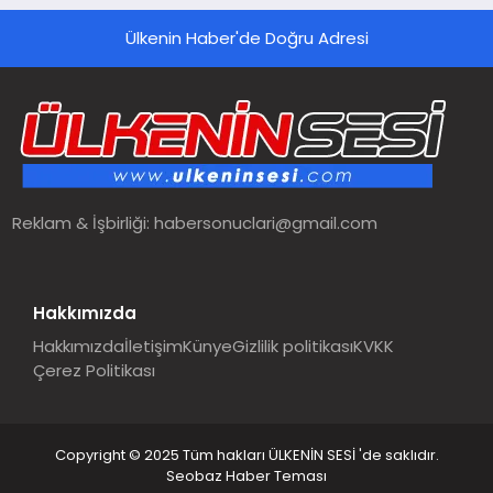
Ülkenin Haber'de Doğru Adresi
Reklam & İşbirliği:
habersonuclari@gmail.com
Hakkımızda
Hakkımızda
İletişim
Künye
Gizlilik politikası
KVKK
Çerez Politikası
Copyright © 2025 Tüm hakları ÜLKENİN SESİ 'de saklıdır.
Seobaz Haber Teması