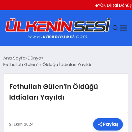
YÖK Dijital Dönüşüm İçi
DÜNYA
Ana Sayfa
Dünya
Fethullah Gülen’in Öldüğü İddiaları Yayıldı
EKONOMI
GÜNDEM
Fethullah Gülen’in Öldüğü
İddiaları Yayıldı
MAGAZIN
SAĞLIK
Paylaş
21 Ekim 2024
SIYASET