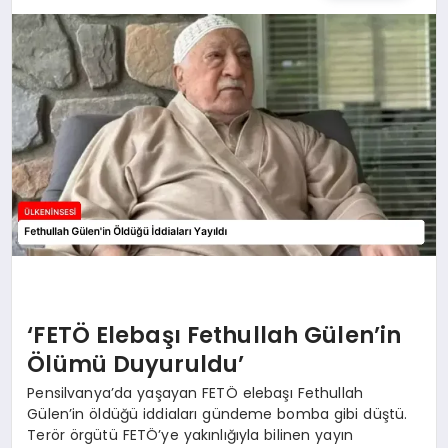
SPOR
TEKNOLOJI
YAŞAM
MALATYA HABERLERI
‘FETÖ Elebaşı Fethullah Gülen’in
Ölümü Duyuruldu’
Pensilvanya’da yaşayan FETÖ elebaşı Fethullah
Gülen’in öldüğü iddiaları gündeme bomba gibi düştü.
Terör örgütü FETÖ’ye yakınlığıyla bilinen yayın