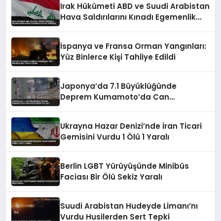
Irak Hükümeti ABD ve Suudi Arabistan
Hava Saldırılarını Kınadı Egemenlik
İhlali Vurgusu
İspanya ve Fransa Orman Yangınları:
Yüz Binlerce Kişi Tahliye Edildi
Japonya’da 7.1 Büyüklüğünde
Deprem Kumamoto’da Can
Kayıplarına Yol Açtı
Ukrayna Hazar Denizi’nde İran Ticari
Gemisini Vurdu 1 Ölü 1 Yaralı
Berlin LGBT Yürüyüşünde Minibüs
Faciası Bir Ölü Sekiz Yaralı
Suudi Arabistan Hudeyde Limanı’nı
Vurdu Husilerden Sert Tepki