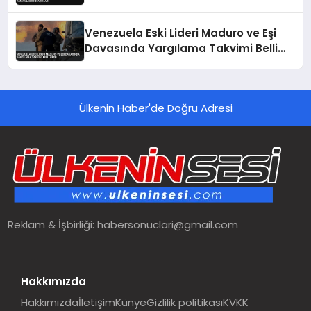
Venezuela Eski Lideri Maduro ve Eşi
Davasında Yargılama Takvimi Belli
Oldu
Ülkenin Haber'de Doğru Adresi
Reklam & İşbirliği:
habersonuclari@gmail.com
Hakkımızda
Hakkımızda
İletişim
Künye
Gizlilik politikası
KVKK