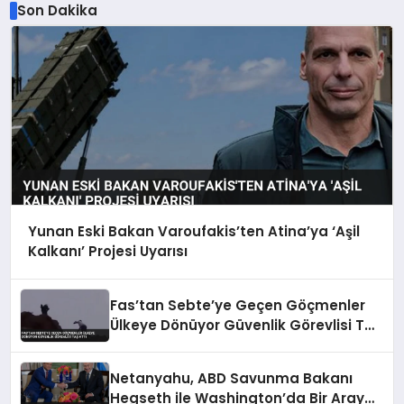
Son Dakika
Yunan Eski Bakan Varoufakis’ten Atina’ya ‘Aşil
Kalkanı’ Projesi Uyarısı
Fas’tan Sebte’ye Geçen Göçmenler
Ülkeye Dönüyor Güvenlik Görevlisi Taş
Attı
Netanyahu, ABD Savunma Bakanı
Hegseth ile Washington’da Bir Araya