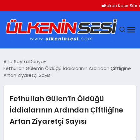
Bakan Kacır Sıfır Atık P
DÜNYA
Ana Sayfa
Dünya
Fethullah Gülen’in Öldüğü İddialarının Ardından Çiftliğine
EKONOMI
Artan Ziyaretçi Sayısı
GÜNDEM
Fethullah Gülen’in Öldüğü
MAGAZIN
İddialarının Ardından Çiftliğine
Artan Ziyaretçi Sayısı
SAĞLIK
SIYASET