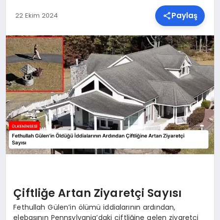
Paylaş
22 Ekim 2024
SPOR
TEKNOLOJI
YAŞAM
MALATYA HABERLERI
Çiftliğe Artan Ziyaretçi Sayısı
Fethullah Gülen’in ölümü iddialarının ardından,
elebaşının Pennsylvania’daki çiftliğine gelen ziyaretçi