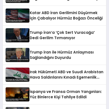
Geldi
Katar ABD İran Gerilimini Düşürmek
İçin Çabalıyor Hürmüz Boğazı Önceliği
Trump İran’a ‘Çok Sert Vuracağız’
Dedi Gerilim Tırmanıyor
Trump İran ile Hürmüz Anlaşması
Sağlandığını Duyurdu
Irak Hükümeti ABD ve Suudi Arabistan
Hava Saldırılarını Kınadı Egemenlik
İhlali Vurgusu
İspanya ve Fransa Orman Yangınları:
Yüz Binlerce Kişi Tahliye Edildi