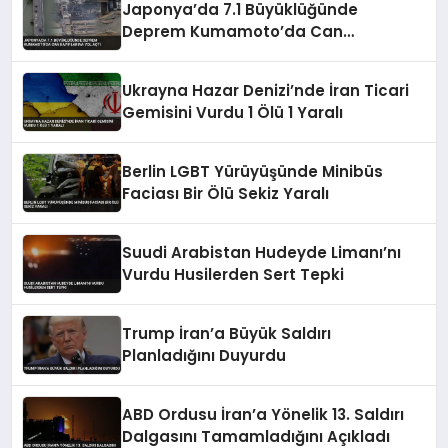
Japonya’da 7.1 Büyüklüğünde
Deprem Kumamoto’da Can
Kayıplarına Yol Açtı
Ukrayna Hazar Denizi’nde İran Ticari
Gemisini Vurdu 1 Ölü 1 Yaralı
Berlin LGBT Yürüyüşünde Minibüs
Faciası Bir Ölü Sekiz Yaralı
Suudi Arabistan Hudeyde Limanı’nı
Vurdu Husilerden Sert Tepki
Trump İran’a Büyük Saldırı
Planladığını Duyurdu
ABD Ordusu İran’a Yönelik 13. Saldırı
Dalgasını Tamamladığını Açıkladı