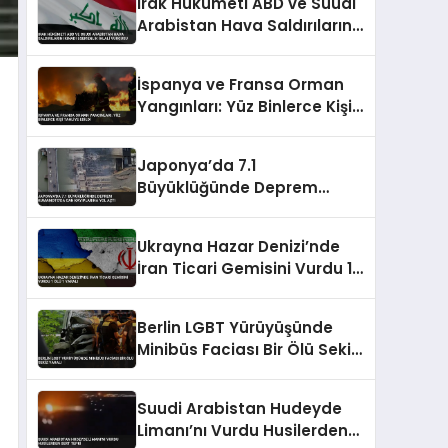
Irak Hükümeti ABD ve Suudi
Arabistan Hava Saldırılarını
Kınadı Egemenlik İhlali
Vurgusu
İspanya ve Fransa Orman
Yangınları: Yüz Binlerce Kişi
Tahliye Edildi
Japonya’da 7.1
Büyüklüğünde Deprem
Kumamoto’da Can
Kayıplarına Yol Açtı
Ukrayna Hazar Denizi’nde
İran Ticari Gemisini Vurdu 1
Ölü 1 Yaralı
Berlin LGBT Yürüyüşünde
Minibüs Faciası Bir Ölü Sekiz
Yaralı
Suudi Arabistan Hudeyde
Limanı’nı Vurdu Husilerden