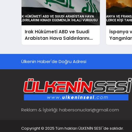
Irak Hükümeti ABD ve Suudi
İspanya 
Arabistan Hava Saldırılarını
Yangınları
Kınadı Egemenlik İhlali
Tahliye Ed
Vurgusu
Ülkenin Haber'de Doğru Adresi
Reklam & İşbirliği:
habersonuclari@gmail.com
Copyright © 2025 Tüm hakları ÜLKENİN SESİ 'de saklıdır.