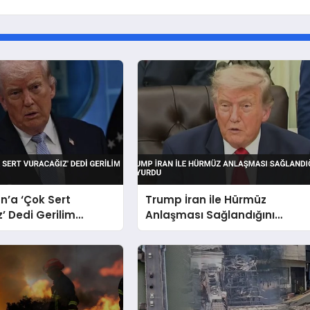
n’a ‘Çok Sert
Trump İran ile Hürmüz
’ Dedi Gerilim
Anlaşması Sağlandığını
or
Duyurdu