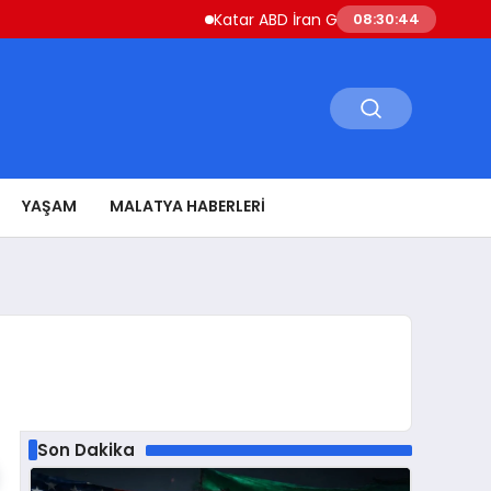
Katar ABD İran Gerilimini Düşürmek İçin Ça
08:30:45
YAŞAM
MALATYA HABERLERI
Son Dakika