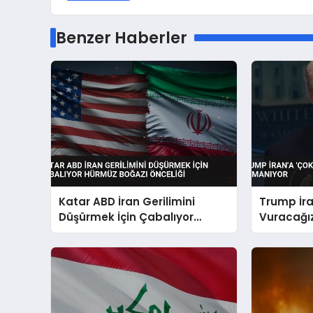
Benzer Haberler
Katar ABD İran Gerilimini
Trump İra
Düşürmek İçin Çabalıyor
Vuracağız
Hürmüz Boğazı Önceliği
Tırmanıy