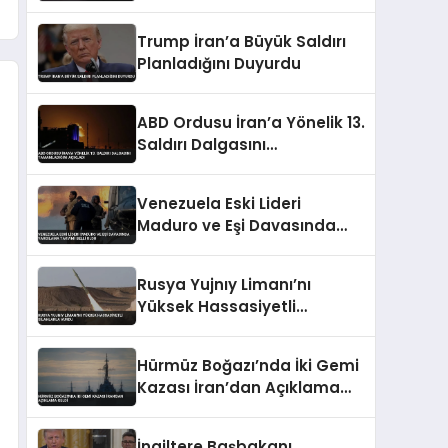
Sert Tepki
Trump İran’a Büyük Saldırı
Planladığını Duyurdu
ABD Ordusu İran’a Yönelik 13.
Saldırı Dalgasını
Tamamladığını Açıkladı
Venezuela Eski Lideri
Maduro ve Eşi Davasında
Yargılama Takvimi Belli
Oldu
Rusya Yujnıy Limanı’nı
Yüksek Hassasiyetli
Silahlarla Vurdu
Hürmüz Boğazı’nda İki Gemi
Kazası İran’dan Açıklama
Geldi
İngiltere Başbakanı