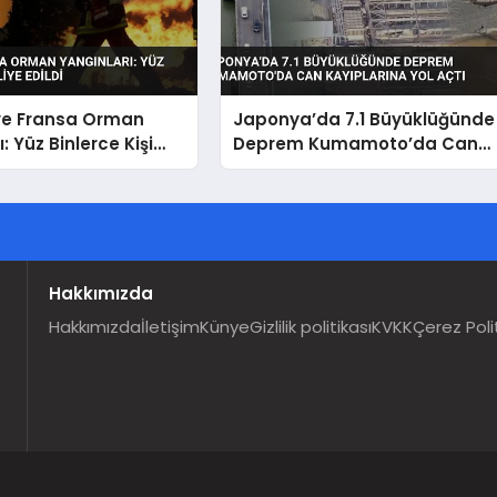
ve Fransa Orman
Japonya’da 7.1 Büyüklüğünde
: Yüz Binlerce Kişi
Deprem Kumamoto’da Can
ildi
Kayıplarına Yol Açtı
Hakkımızda
Hakkımızda
İletişim
Künye
Gizlilik politikası
KVKK
Çerez Poli