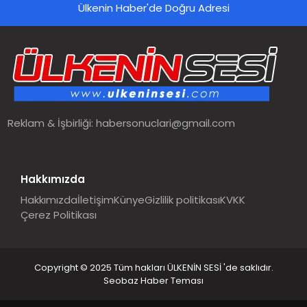
Ülkenin Haber'de Doğru Adresi
Reklam & İşbirliği:
habersonuclari@gmail.com
Hakkımızda
Hakkımızda
İletişim
Künye
Gizlilik politikası
KVKK
Çerez Politikası
Copyright © 2025 Tüm hakları ÜLKENİN SESİ 'de saklıdır.
Seobaz Haber Teması