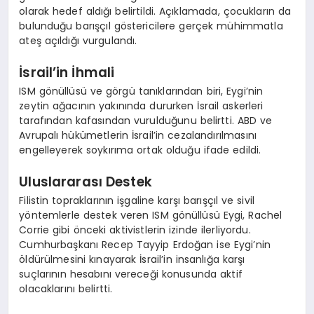
olarak hedef aldığı belirtildi. Açıklamada, çocukların da
bulunduğu barışçıl göstericilere gerçek mühimmatla
ateş açıldığı vurgulandı.
İsrail’in İhmali
ISM gönüllüsü ve görgü tanıklarından biri, Eygi’nin
zeytin ağacının yakınında dururken İsrail askerleri
tarafından kafasından vurulduğunu belirtti. ABD ve
Avrupalı hükümetlerin İsrail’in cezalandırılmasını
engelleyerek soykırıma ortak olduğu ifade edildi.
Uluslararası Destek
Filistin topraklarının işgaline karşı barışçıl ve sivil
yöntemlerle destek veren ISM gönüllüsü Eygi, Rachel
Corrie gibi önceki aktivistlerin izinde ilerliyordu.
Cumhurbaşkanı Recep Tayyip Erdoğan ise Eygi’nin
öldürülmesini kınayarak İsrail’in insanlığa karşı
suçlarının hesabını vereceği konusunda aktif
olacaklarını belirtti.