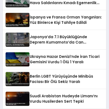
Hava Saldırılarını Kınadı Egemenlik
İhlali Vurgusu
İspanya ve Fransa Orman Yangınları:
Yüz Binlerce Kişi Tahliye Edildi
Japonya’da 7.1 Büyüklüğünde
Deprem Kumamoto’da Can
Kayıplarına Yol Açtı
Ukrayna Hazar Denizi’nde İran Ticari
Gemisini Vurdu 1 Ölü 1 Yaralı
Berlin LGBT Yürüyüşünde Minibüs
Faciası Bir Ölü Sekiz Yaralı
Suudi Arabistan Hudeyde Limanı’nı
Vurdu Husilerden Sert Tepki