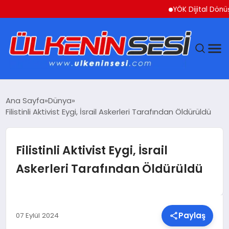
YÖK Dijital Dönüşüm İçi
DÜNYA
Ana Sayfa
Dünya
Filistinli Aktivist Eygi, İsrail Askerleri Tarafından Öldürüldü
EKONOMI
GÜNDEM
Filistinli Aktivist Eygi, İsrail
Askerleri Tarafından Öldürüldü
MAGAZIN
SAĞLIK
Paylaş
07 Eylül 2024
SIYASET