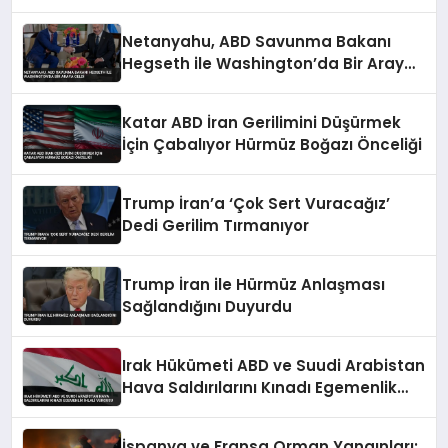
Netanyahu, ABD Savunma Bakanı
Hegseth ile Washington’da Bir Araya
Geldi
Katar ABD İran Gerilimini Düşürmek
İçin Çabalıyor Hürmüz Boğazı Önceliği
Trump İran’a ‘Çok Sert Vuracağız’
Dedi Gerilim Tırmanıyor
Trump İran ile Hürmüz Anlaşması
Sağlandığını Duyurdu
Irak Hükümeti ABD ve Suudi Arabistan
Hava Saldırılarını Kınadı Egemenlik
İhlali Vurgusu
İspanya ve Fransa Orman Yangınları: