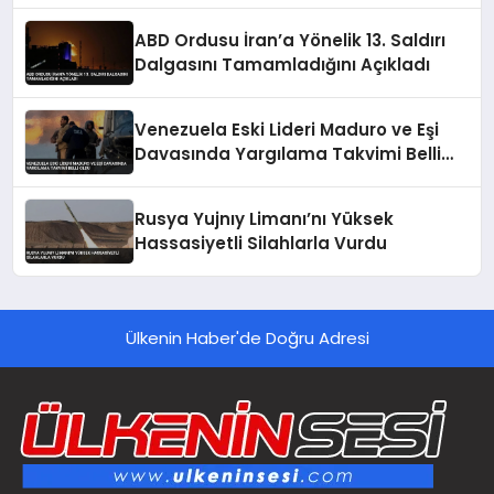
ABD Ordusu İran’a Yönelik 13. Saldırı
Dalgasını Tamamladığını Açıkladı
Venezuela Eski Lideri Maduro ve Eşi
Davasında Yargılama Takvimi Belli
Oldu
Rusya Yujnıy Limanı’nı Yüksek
Hassasiyetli Silahlarla Vurdu
Ülkenin Haber'de Doğru Adresi