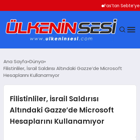
Fas’tan Sebte’ye Geçe
DÜNYA
Ana Sayfa
Dünya
Filistinliler, İsrail Saldırısı Altındaki Gazze’de Microsoft
EKONOMI
Hesaplarını Kullanamıyor
GÜNDEM
Filistinliler, İsrail Saldırısı
MAGAZIN
Altındaki Gazze’de Microsoft
Hesaplarını Kullanamıyor
SAĞLIK
SIYASET