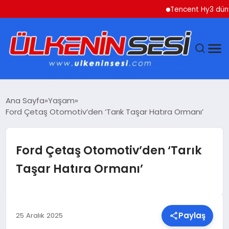
Tencent Hy3 dünya gen
DÜNYA
Ana Sayfa
Yaşam
Ford Çetaş Otomotiv’den ‘Tarık Taşar Hatıra Ormanı’
EKONOMI
GÜNDEM
Ford Çetaş Otomotiv’den ‘Tarık
Taşar Hatıra Ormanı’
MAGAZIN
SAĞLIK
Paylaş
25 Aralık 2025
SIYASET