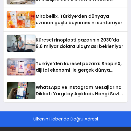
Mirabellix, Türkiye’den dünyaya
uzanan güçlü büyümesini sürdürüyor
Küresel rinoplasti pazarının 2030’da
9,6 milyar dolara ulaşması bekleniyor
Türkiye’den küresel pazara: ShopinX,
dijital ekonomi ile gerçek dünya
alışverişini bir araya getirmeyi
hedefliyor
WhatsApp ve Instagram Mesajlarına
Dikkat: Yargıtay Açıkladı, Hangi Sözler
‘Cinsel Taciz’ Sayılıyor?
Ülkenin Haber'de Doğru Adresi