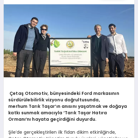
SPOR
TEKNOLOJI
YAŞAM
MALATYA HABERLERI
Çetaş Otomotiv, bünyesindeki Ford markasının
sürdürülebilirlik vizyonu doğrultusunda,
merhum
Tarık Taşar
‘ın anısını yaşatmak ve doğaya
katkı sunmak amacıyla ‘
Tarık Taşar Hatıra
Ormanı
‘nı hayata geçirdiğini duyurdu.
Şile’de gerçekleştirilen ilk fidan dikim etkinliğinde,