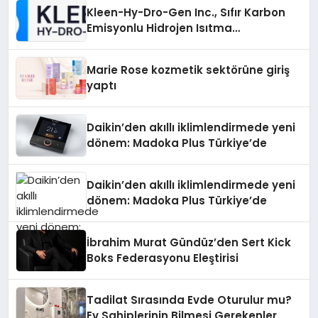
Kleen-Hy-Dro-Gen Inc., Sıfır Karbon
Emisyonlu Hidrojen Isıtma
Teknolojisinde ISO ve TSSA
Düzenleyici Onaylarını Aldı
Marie Rose kozmetik sektörüne giriş
yaptı
Daikin’den akıllı iklimlendirmede yeni
dönem: Madoka Plus Türkiye’de
Daikin’den akıllı iklimlendirmede yeni
dönem: Madoka Plus Türkiye’de
İbrahim Murat Gündüz’den Sert Kick
Boks Federasyonu Eleştirisi
Tadilat Sırasında Evde Oturulur mu?
Ev Sahiplerinin Bilmesi Gerekenler