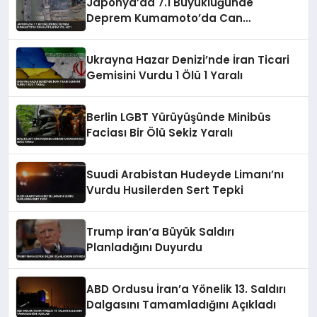
Japonya’da 7.1 Büyüklüğünde
Deprem Kumamoto’da Can
Kayıplarına Yol Açtı
Ukrayna Hazar Denizi’nde İran Ticari
Gemisini Vurdu 1 Ölü 1 Yaralı
Berlin LGBT Yürüyüşünde Minibüs
Faciası Bir Ölü Sekiz Yaralı
Suudi Arabistan Hudeyde Limanı’nı
Vurdu Husilerden Sert Tepki
Trump İran’a Büyük Saldırı
Planladığını Duyurdu
ABD Ordusu İran’a Yönelik 13. Saldırı
Dalgasını Tamamladığını Açıkladı