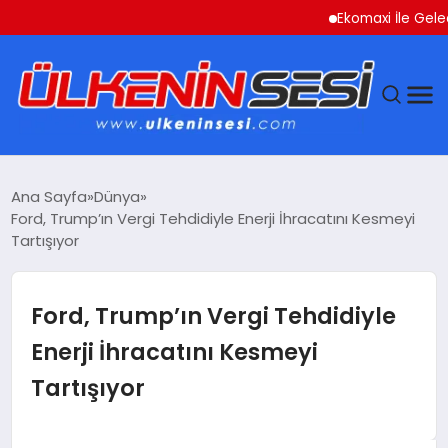
Ekomaxi İle Geleceğe
DÜNYA
Ana Sayfa
Dünya
Ford, Trump’ın Vergi Tehdidiyle Enerji İhracatını Kesmeyi
EKONOMI
Tartışıyor
GÜNDEM
Ford, Trump’ın Vergi Tehdidiyle
MAGAZIN
Enerji İhracatını Kesmeyi
Tartışıyor
SAĞLIK
SIYASET