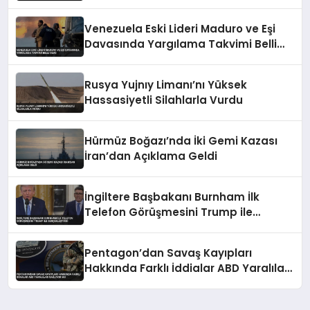
Venezuela Eski Lideri Maduro ve Eşi
Davasında Yargılama Takvimi Belli
Oldu
Rusya Yujnıy Limanı’nı Yüksek
Hassasiyetli Silahlarla Vurdu
Hürmüz Boğazı’nda İki Gemi Kazası
İran’dan Açıklama Geldi
İngiltere Başbakanı Burnham İlk
Telefon Görüşmesini Trump ile
Gerçekleştirdi
Pentagon’dan Savaş Kayıpları
Hakkında Farklı İddialar ABD Yaralıları
Saklıyor mu