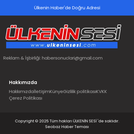
Ülkenin Haber'de Doğru Adresi
Reklam & İşbirliği:
habersonuclari@gmail.com
Hakkımızda
Hakkımızda
İletişim
Künye
Gizlilik politikası
KVKK
Çerez Politikası
Copyright © 2025 Tüm hakları ÜLKENİN SESİ 'de saklıdır.
Seobaz Haber Teması