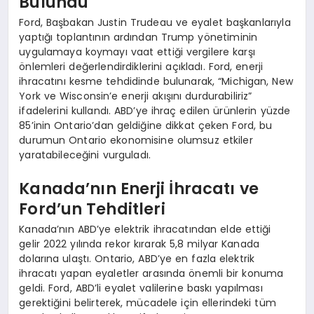
Bulundu
Ford, Başbakan Justin Trudeau ve eyalet başkanlarıyla
yaptığı toplantının ardından Trump yönetiminin
uygulamaya koymayı vaat ettiği vergilere karşı
önlemleri değerlendirdiklerini açıkladı. Ford, enerji
ihracatını kesme tehdidinde bulunarak, “Michigan, New
York ve Wisconsin’e enerji akışını durdurabiliriz”
ifadelerini kullandı. ABD’ye ihraç edilen ürünlerin yüzde
85’inin Ontario’dan geldiğine dikkat çeken Ford, bu
durumun Ontario ekonomisine olumsuz etkiler
yaratabileceğini vurguladı.
Kanada’nın Enerji İhracatı ve
Ford’un Tehditleri
Kanada’nın ABD’ye elektrik ihracatından elde ettiği
gelir 2022 yılında rekor kırarak 5,8 milyar Kanada
dolarına ulaştı. Ontario, ABD’ye en fazla elektrik
ihracatı yapan eyaletler arasında önemli bir konuma
geldi. Ford, ABD’li eyalet valilerine baskı yapılması
gerektiğini belirterek, mücadele için ellerindeki tüm