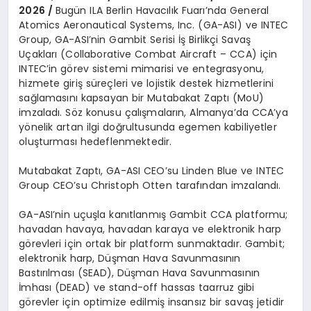
2026 /
Bugün ILA Berlin Havacılık Fuarı’nda General
Atomics Aeronautical Systems, Inc. (GA-ASI) ve INTEC
Group, GA-ASI’nin Gambit Serisi İş Birlikçi Savaş
Uçakları (Collaborative Combat Aircraft – CCA) için
INTEC’in görev sistemi mimarisi ve entegrasyonu,
hizmete giriş süreçleri ve lojistik destek hizmetlerini
sağlamasını kapsayan bir Mutabakat Zaptı (MoU)
imzaladı. Söz konusu çalışmaların, Almanya’da CCA’ya
yönelik artan ilgi doğrultusunda egemen kabiliyetler
oluşturması hedeflenmektedir.
Mutabakat Zaptı, GA-ASI CEO’su Linden Blue ve INTEC
Group CEO’su Christoph Otten tarafından imzalandı.
GA-ASI’nin uçuşla kanıtlanmış Gambit CCA platformu;
havadan havaya, havadan karaya ve elektronik harp
görevleri için ortak bir platform sunmaktadır. Gambit;
elektronik harp, Düşman Hava Savunmasının
Bastırılması (SEAD), Düşman Hava Savunmasının
İmhası (DEAD) ve stand-off hassas taarruz gibi
görevler için optimize edilmiş insansız bir savaş jetidir