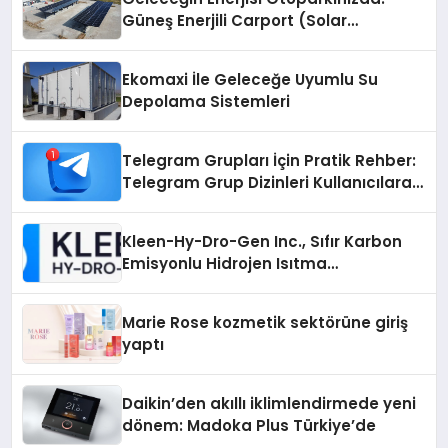
Güneş Enerjili Carport (Solar
Otopark) Nedir?
Ekomaxi İle Geleceğe Uyumlu Su
Depolama Sistemleri
Telegram Grupları İçin Pratik Rehber:
Telegram Grup Dizinleri Kullanıcılara
Ne Sağlar?
Kleen-Hy-Dro-Gen Inc., Sıfır Karbon
Emisyonlu Hidrojen Isıtma
Teknolojisinde ISO ve TSSA
Düzenleyici Onaylarını Aldı
Marie Rose kozmetik sektörüne giriş
yaptı
Daikin’den akıllı iklimlendirmede yeni
dönem: Madoka Plus Türkiye’de