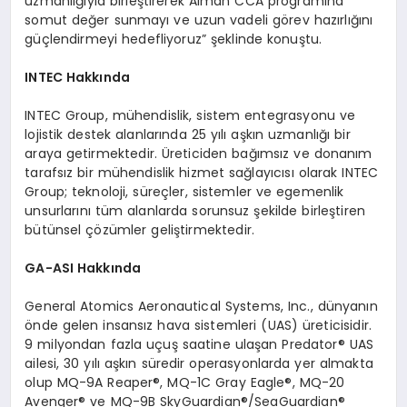
uzmanlığıyla birleştirerek Alman CCA programına
somut değer sunmayı ve uzun vadeli görev hazırlığını
güçlendirmeyi hedefliyoruz” şeklinde konuştu.
INTEC Hakkında
INTEC Group, mühendislik, sistem entegrasyonu ve
lojistik destek alanlarında 25 yılı aşkın uzmanlığı bir
araya getirmektedir. Üreticiden bağımsız ve donanım
tarafsız bir mühendislik hizmet sağlayıcısı olarak INTEC
Group; teknoloji, süreçler, sistemler ve egemenlik
unsurlarını tüm alanlarda sorunsuz şekilde birleştiren
bütünsel çözümler geliştirmektedir.
GA-ASI Hakkında
General Atomics Aeronautical Systems, Inc., dünyanın
önde gelen insansız hava sistemleri (UAS) üreticisidir.
9 milyondan fazla uçuş saatine ulaşan Predator® UAS
ailesi, 30 yılı aşkın süredir operasyonlarda yer almakta
olup MQ-9A Reaper®, MQ-1C Gray Eagle®, MQ-20
Avenger® ve MQ-9B SkyGuardian®/SeaGuardian®