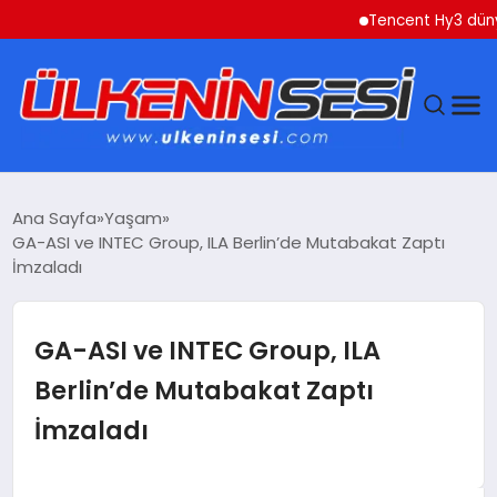
Tencent Hy3 dünya ge
DÜNYA
Ana Sayfa
Yaşam
GA-ASI ve INTEC Group, ILA Berlin’de Mutabakat Zaptı
EKONOMI
İmzaladı
GÜNDEM
GA-ASI ve INTEC Group, ILA
MAGAZIN
Berlin’de Mutabakat Zaptı
İmzaladı
SAĞLIK
SIYASET