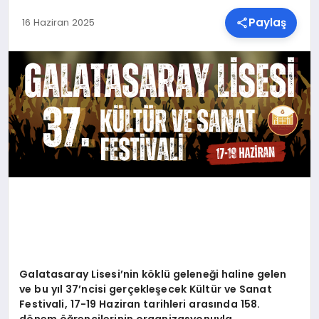
Paylaş
16 Haziran 2025
SPOR
TEKNOLOJI
YAŞAM
MALATYA HABERLERI
Galatasaray Lisesi
’
nin k
ö
klü geleneği haline gelen
ve bu yı
l 37
’
ncisi gerçekleşecek Kültür ve Sanat
Festivali, 17-19 Haziran tarihleri arasında 158.