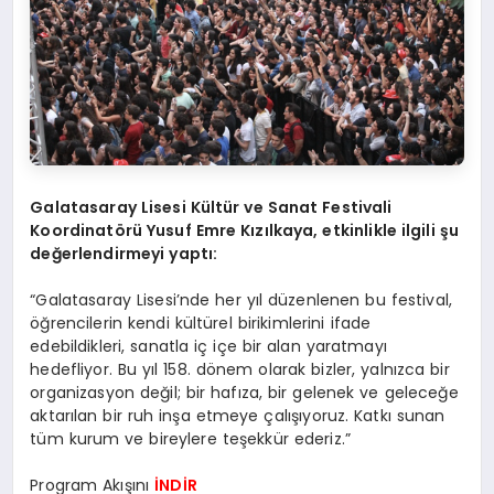
Galatasaray Lisesi Kültür ve Sanat Festivali
Koordinat
ö
rü Yusuf Emre Kızılkaya, etkinlikle ilgili ş
u
de
ğerlendirmeyi yaptı:
“Galatasaray Lisesi’nde her yıl düzenlenen bu festival,
öğrencilerin kendi kültürel birikimlerini ifade
edebildikleri, sanatla iç içe bir alan yaratmayı
hedefliyor. Bu yıl 158. dönem olarak bizler, yalnızca bir
organizasyon değil; bir hafıza, bir gelenek ve geleceğe
aktarılan bir ruh inşa etmeye çalışıyoruz. Katkı sunan
tüm kurum ve bireylere teşekkür ederiz.”
Program Akışını
İNDİR