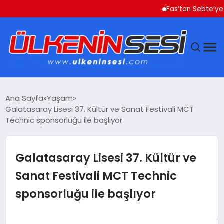
Fas’tan Sebte’ye Geçen 
DÜNYA
Ana Sayfa
Yaşam
Galatasaray Lisesi 37. Kültür ve Sanat Festivali MCT
EKONOMI
Technic sponsorluğu ile başlıyor
GÜNDEM
Galatasaray Lisesi 37. Kültür ve
MAGAZIN
Sanat Festivali MCT Technic
sponsorluğu ile başlıyor
SAĞLIK
SIYASET