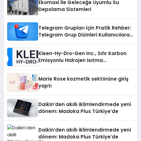
Ekomaxi İle Geleceğe Uyumlu Su
Depolama Sistemleri
Telegram Grupları İçin Pratik Rehber:
Telegram Grup Dizinleri Kullanıcılara
Ne Sağlar?
Kleen-Hy-Dro-Gen Inc., Sıfır Karbon
Emisyonlu Hidrojen Isıtma
Teknolojisinde ISO ve TSSA
Düzenleyici Onaylarını Aldı
Marie Rose kozmetik sektörüne giriş
yaptı
Daikin’den akıllı iklimlendirmede yeni
dönem: Madoka Plus Türkiye’de
Daikin’den akıllı iklimlendirmede yeni
dönem: Madoka Plus Türkiye’de