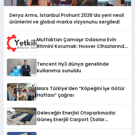
Derya Arms, İstanbul Prohunt 2026’da yeni nesil
ürünlerini ve global marka vizyonunu sergiledi
Mutfaktan Çamaşır Odasına Evin
Ritmini Korumak: Hoover Cihazlarında
Dürüst Teknik Destek Deneyimi
Tencent Hy3 dünya genelinde
kullanıma sunuldu
Mars Türkiye’den “Köpeğini İşe Götür
Haftası” çağrısı
Geleceğin Enerjisi Otoparkınızda:
Güneş Enerjili Carport (Solar
Otopark) Nedir?