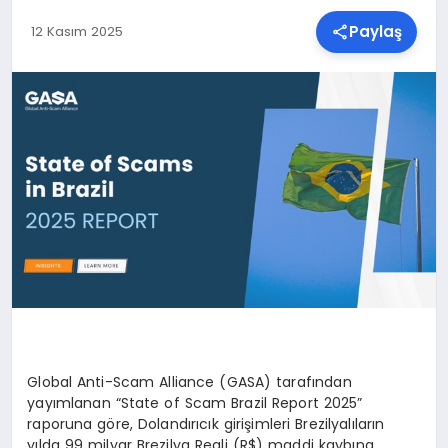
Paylaş
12 Kasım 2025
SPOR
TEKNOLOJI
YAŞAM
MALATYA HABERLERI
Global Anti-Scam Alliance (GASA) tarafından
yayımlanan
“
State of Scam Brazil Report 2025
”
raporuna göre, Dolandırıcık girişimleri Brezilyalıların
yılda 99 milyar Brezilya Reali (R$) maddi kaybına