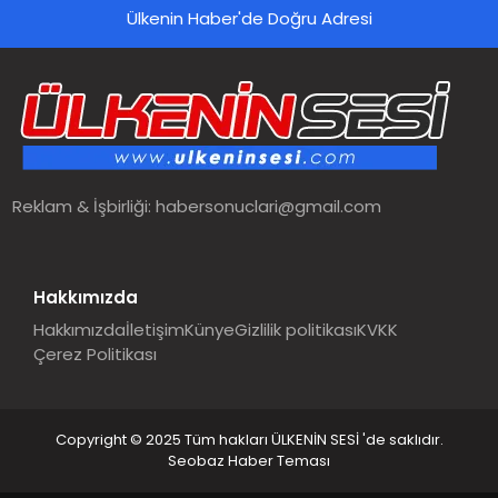
Ülkenin Haber'de Doğru Adresi
Reklam & İşbirliği:
habersonuclari@gmail.com
Hakkımızda
Hakkımızda
İletişim
Künye
Gizlilik politikası
KVKK
Çerez Politikası
Copyright © 2025 Tüm hakları ÜLKENİN SESİ 'de saklıdır.
Seobaz Haber Teması