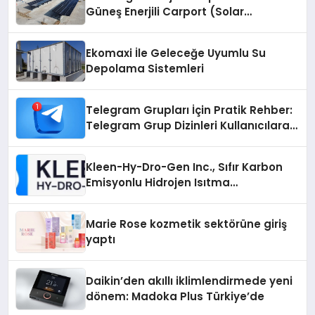
Güneş Enerjili Carport (Solar
Otopark) Nedir?
Ekomaxi İle Geleceğe Uyumlu Su
Depolama Sistemleri
Telegram Grupları İçin Pratik Rehber:
Telegram Grup Dizinleri Kullanıcılara
Ne Sağlar?
Kleen-Hy-Dro-Gen Inc., Sıfır Karbon
Emisyonlu Hidrojen Isıtma
Teknolojisinde ISO ve TSSA
Düzenleyici Onaylarını Aldı
Marie Rose kozmetik sektörüne giriş
yaptı
Daikin’den akıllı iklimlendirmede yeni
dönem: Madoka Plus Türkiye’de