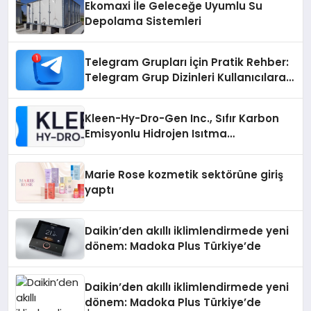
Ekomaxi İle Geleceğe Uyumlu Su
Depolama Sistemleri
Telegram Grupları İçin Pratik Rehber:
Telegram Grup Dizinleri Kullanıcılara
Ne Sağlar?
Kleen-Hy-Dro-Gen Inc., Sıfır Karbon
Emisyonlu Hidrojen Isıtma
Teknolojisinde ISO ve TSSA
Düzenleyici Onaylarını Aldı
Marie Rose kozmetik sektörüne giriş
yaptı
Daikin’den akıllı iklimlendirmede yeni
dönem: Madoka Plus Türkiye’de
Daikin’den akıllı iklimlendirmede yeni
dönem: Madoka Plus Türkiye’de