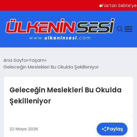
Fas’tan Sebte’ye Geçe
DÜNYA
Ana Sayfa
Yaşam
Geleceğin Meslekleri Bu Okulda Şekilleniyor
EKONOMI
GÜNDEM
Geleceğin Meslekleri Bu Okulda
Şekilleniyor
MAGAZIN
SAĞLIK
Paylaş
22 Mayıs 2026
SIYASET