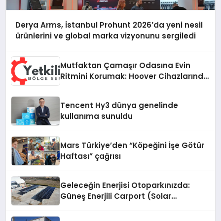
Derya Arms, İstanbul Prohunt 2026’da yeni nesil
ürünlerini ve global marka vizyonunu sergiledi
Mutfaktan Çamaşır Odasına Evin
Ritmini Korumak: Hoover Cihazlarında
Dürüst Teknik Destek Deneyimi
Tencent Hy3 dünya genelinde
kullanıma sunuldu
Mars Türkiye’den “Köpeğini İşe Götür
Haftası” çağrısı
Geleceğin Enerjisi Otoparkınızda:
Güneş Enerjili Carport (Solar
Otopark) Nedir?