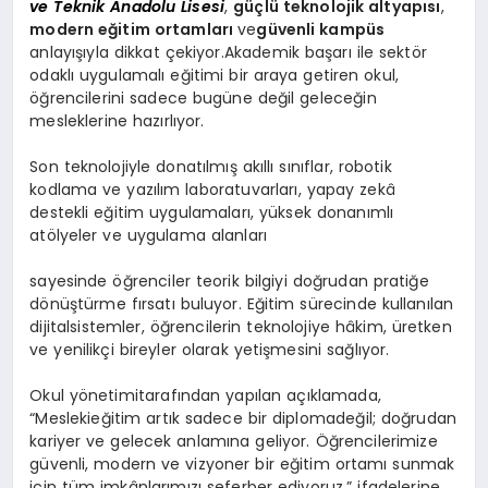
ve Teknik Anadolu Lisesi
,
güçlü teknolojik altyapısı
,
modern eğitim ortamları
ve
güvenli kampüs
anlayışıyla dikkat çekiyor.Akademik başarı ile sektör
odaklı uygulamalı eğitimi bir araya getiren okul,
öğrencilerini sadece bugüne değil geleceğin
mesleklerine hazırlıyor.
Son teknolojiyle donatılmış akıllı sınıflar, robotik
kodlama ve yazılım laboratuvarları, yapay zekâ
destekli eğitim uygulamaları, yüksek donanımlı
atölyeler ve uygulama alanları
sayesinde öğrenciler teorik bilgiyi doğrudan pratiğe
dönüştürme fırsatı buluyor. Eğitim sürecinde kullanılan
dijitalsistemler, öğrencilerin teknolojiye hâkim, üretken
ve yenilikçi bireyler olarak yetişmesini sağlıyor.
Okul yönetimitarafından yapılan açıklamada,
“Meslekieğitim artık sadece bir diplomadeğil; doğrudan
kariyer ve gelecek anlamına geliyor. Öğrencilerimize
güvenli, modern ve vizyoner bir eğitim ortamı sunmak
için tüm imkânlarımızı seferber ediyoruz.” ifadelerine