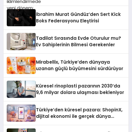
İbrahim Murat Gündüz’den Sert Kick
Boks Federasyonu Eleştirisi
Tadilat Sırasında Evde Oturulur mu?
Ev Sahiplerinin Bilmesi Gerekenler
Mirabellix, Türkiye’den dünyaya
uzanan güçlü büyümesini sürdürüyor
Küresel rinoplasti pazarının 2030’da
9,6 milyar dolara ulaşması bekleniyor
Türkiye’den küresel pazara: ShopinX,
dijital ekonomi ile gerçek dünya
alışverişini bir araya getirmeyi
hedefliyor