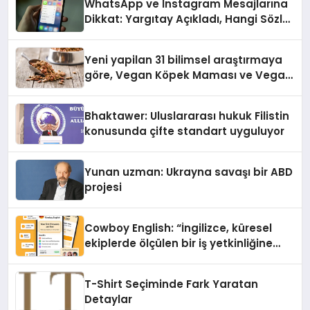
WhatsApp ve Instagram Mesajlarına
Dikkat: Yargıtay Açıkladı, Hangi Sözler
‘Cinsel Taciz’ Sayılıyor?
Yeni yapilan 31 bilimsel araştırmaya
göre, Vegan Köpek Maması ve Vegan
Kedi Mamasının İyi Sindirildiğini
Ortaya Koydu
Bhaktawer: Uluslararası hukuk Filistin
konusunda çifte standart uyguluyor
Yunan uzman: Ukrayna savaşı bir ABD
projesi
Cowboy English: “İngilizce, küresel
ekiplerde ölçülen bir iş yetkinliğine
dönüşüyor”
T-Shirt Seçiminde Fark Yaratan
Detaylar