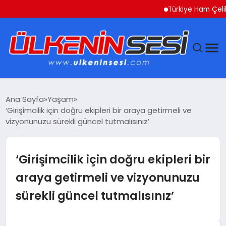
Türkiye Ham Çelik Üreti
DÜNYA
Ana Sayfa
Yaşam
‘Girişimcilik için doğru ekipleri bir araya getirmeli ve
EKONOMI
vizyonunuzu sürekli güncel tutmalısınız’
GÜNDEM
‘Girişimcilik için doğru ekipleri bir
MAGAZIN
araya getirmeli ve vizyonunuzu
sürekli güncel tutmalısınız’
SAĞLIK
SIYASET