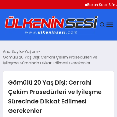
Bakan Kacır Sıfır Atık Pr
DÜNYA
Ana Sayfa
Yaşam
Gömülü 20 Yaş Dişi: Cerrahi Çekim Prosedürleri ve
EKONOMI
İyileşme Sürecinde Dikkat Edilmesi Gerekenler
GÜNDEM
Gömülü 20 Yaş Dişi: Cerrahi
MAGAZIN
Çekim Prosedürleri ve İyileşme
Sürecinde Dikkat Edilmesi
SAĞLIK
Gerekenler
SIYASET