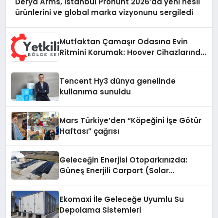
Derya Arms, İstanbul Prohunt 2026’da yeni nesil
ürünlerini ve global marka vizyonunu sergiledi
Mutfaktan Çamaşır Odasına Evin
Ritmini Korumak: Hoover Cihazlarında
Dürüst Teknik Destek Deneyimi
Tencent Hy3 dünya genelinde
kullanıma sunuldu
Mars Türkiye’den “Köpeğini İşe Götür
Haftası” çağrısı
Geleceğin Enerjisi Otoparkınızda:
Güneş Enerjili Carport (Solar
Otopark) Nedir?
Ekomaxi İle Geleceğe Uyumlu Su
Depolama Sistemleri