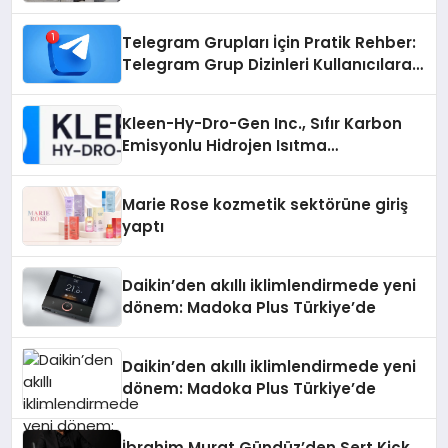
Telegram Grupları İçin Pratik Rehber:
Telegram Grup Dizinleri Kullanıcılara
Ne Sağlar?
Kleen-Hy-Dro-Gen Inc., Sıfır Karbon
Emisyonlu Hidrojen Isıtma
Teknolojisinde ISO ve TSSA
Düzenleyici Onaylarını Aldı
Marie Rose kozmetik sektörüne giriş
yaptı
Daikin’den akıllı iklimlendirmede yeni
dönem: Madoka Plus Türkiye’de
Daikin’den akıllı iklimlendirmede yeni
dönem: Madoka Plus Türkiye’de
İbrahim Murat Gündüz’den Sert Kick