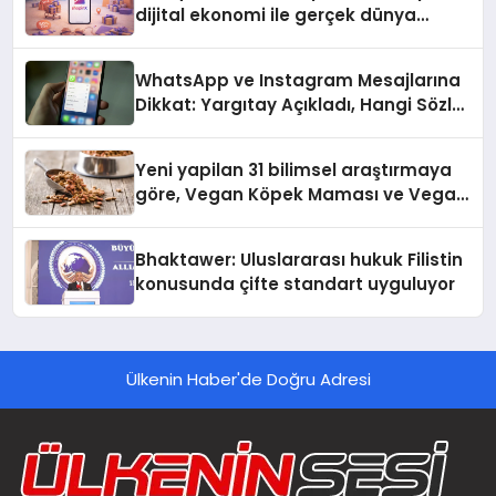
dijital ekonomi ile gerçek dünya
alışverişini bir araya getirmeyi
hedefliyor
WhatsApp ve Instagram Mesajlarına
Dikkat: Yargıtay Açıkladı, Hangi Sözler
‘Cinsel Taciz’ Sayılıyor?
Yeni yapilan 31 bilimsel araştırmaya
göre, Vegan Köpek Maması ve Vegan
Kedi Mamasının İyi Sindirildiğini
Ortaya Koydu
Bhaktawer: Uluslararası hukuk Filistin
konusunda çifte standart uyguluyor
Ülkenin Haber'de Doğru Adresi