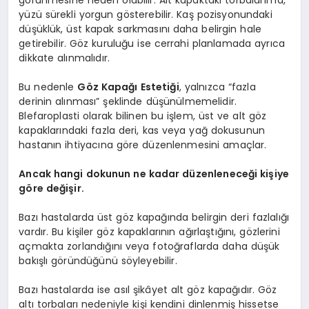
görünmesine neden olabilir. Alt kapaktaki torbalanma,
yüzü sürekli yorgun gösterebilir. Kaş pozisyonundaki
düşüklük, üst kapak sarkmasını daha belirgin hale
getirebilir. Göz kuruluğu ise cerrahi planlamada ayrıca
dikkate alınmalıdır.
Bu nedenle
Göz Kapağı Estetiği
, yalnızca “fazla
derinin alınması” şeklinde düşünülmemelidir.
Blefaroplasti olarak bilinen bu işlem, üst ve alt göz
kapaklarındaki fazla deri, kas veya yağ dokusunun
hastanın ihtiyacına göre düzenlenmesini amaçlar.
Ancak hangi dokunun ne kadar düzenleneceği kişiye
göre değişir.
Bazı hastalarda üst göz kapağında belirgin deri fazlalığı
vardır. Bu kişiler göz kapaklarının ağırlaştığını, gözlerini
açmakta zorlandığını veya fotoğraflarda daha düşük
bakışlı göründüğünü söyleyebilir.
Bazı hastalarda ise asıl şikâyet alt göz kapağıdır. Göz
altı torbaları nedeniyle kişi kendini dinlenmiş hissetse