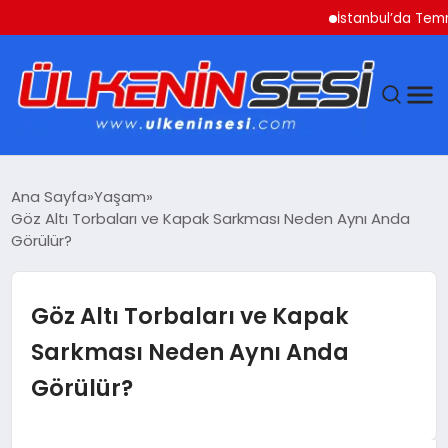
İstanbul’da Temmuz Ayı F
DÜNYA
Ana Sayfa
Yaşam
Göz Altı Torbaları ve Kapak Sarkması Neden Aynı Anda
EKONOMI
Görülür?
GÜNDEM
Göz Altı Torbaları ve Kapak
MAGAZIN
Sarkması Neden Aynı Anda
Görülür?
SAĞLIK
SIYASET