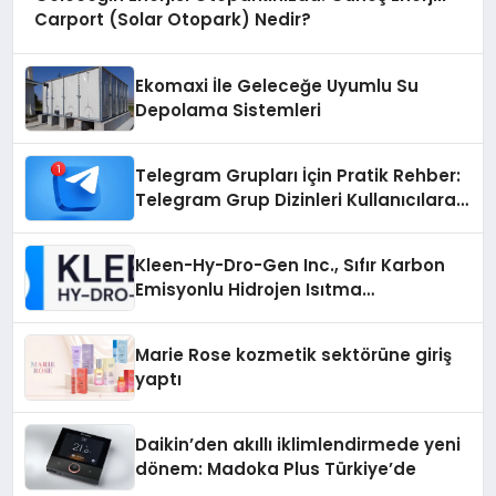
Carport (Solar Otopark) Nedir?
Ekomaxi İle Geleceğe Uyumlu Su
Depolama Sistemleri
Telegram Grupları İçin Pratik Rehber:
Telegram Grup Dizinleri Kullanıcılara
Ne Sağlar?
Kleen-Hy-Dro-Gen Inc., Sıfır Karbon
Emisyonlu Hidrojen Isıtma
Teknolojisinde ISO ve TSSA
Düzenleyici Onaylarını Aldı
Marie Rose kozmetik sektörüne giriş
yaptı
Daikin’den akıllı iklimlendirmede yeni
dönem: Madoka Plus Türkiye’de