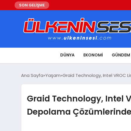
SON GELİŞME
DÜNYA
EKONOMI
GÜNDEM
Ana Sayfa
Yaşam
Graid Technology, Intel VROC L
Graid Technology, Inte
Depolama ÇözümlerindeLi