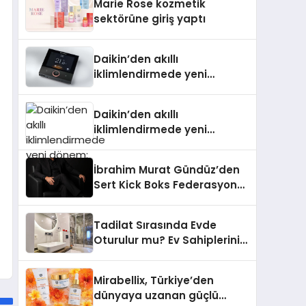
Marie Rose kozmetik
Aldı
sektörüne giriş yaptı
Daikin’den akıllı
iklimlendirmede yeni
dönem: Madoka Plus
Türkiye’de
Daikin’den akıllı
iklimlendirmede yeni
dönem: Madoka Plus
Türkiye’de
İbrahim Murat Gündüz’den
Sert Kick Boks Federasyonu
Eleştirisi
Tadilat Sırasında Evde
Oturulur mu? Ev Sahiplerinin
Bilmesi Gerekenler
Mirabellix, Türkiye’den
dünyaya uzanan güçlü