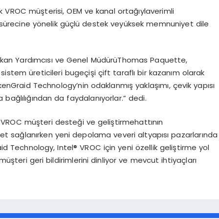
k VROC m
üşterisi
, OEM
ve
kanal
ortağıyla
verimli
sürecine
y
ö
nelik
güçlü
destek
ve
yüksek
memnuniyet
dile
kan
Yardımcısı
ve
Genel
Müdürü
Thomas Paquette,
sistem
üreticileri
bu
geçişi
çift
taraflı
bir
kazanım
olarak
ken
Graid
Technology
’
nin
odaklanmış
yaklaşımı
,
çevik
yapısı
a
bağlılığından
da
faydalanıyorlar
.”
dedi
.
®
VROC m
üşteri
desteği
ve
geliştirme
hattının
et
sağlanırken
yeni
depolama
ve
veri
altyapısı
pazarlarında
id
Technology, Intel®
VROC i
çin
yeni
ö
zellik
geliştirme
yol
müşteri
geri
bildirimlerini
dinliyor
ve
mevcut
ihtiyaçları