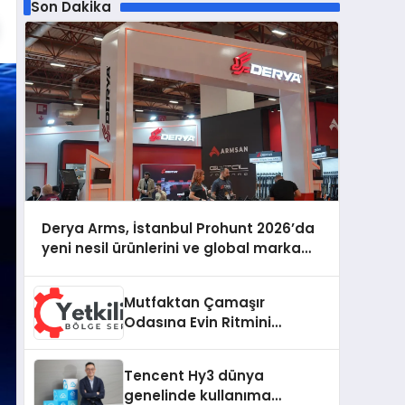
Son Dakika
Derya Arms, İstanbul Prohunt 2026’da
yeni nesil ürünlerini ve global marka
vizyonunu sergiledi
Mutfaktan Çamaşır
Odasına Evin Ritmini
Korumak: Hoover
Cihazlarında Dürüst Teknik
Tencent Hy3 dünya
Destek Deneyimi
genelinde kullanıma