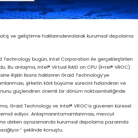
atış
ve
geliştirme
haklarını
devralarak
kurumsal
depolama
d
Technology
bugün
, Intel Corporation
ile
gerçekleştirilen
du
. Bu
anlaş
ma, Intel
® Virtual RAID on CPU (Intel® VROC)
esine
ilişkin
lisans
haklarının
Graid
Technology
’
ye
mlanması
,
şirketin
kârlı
büyüme
sürecini
hızlandıran
ve
onunu
güçlendiren
ö
nemli
bir
d
ö
nüm
noktası
niteliğinde
.
şma
,
Graid
Technology
ve
Intel®
VROC
’
a
güvenen
küresel
temsil
ediyor
.
Anlaşmanın
tamamlanması
,
mevcut
na al
ırken
aynı
zamanda
kurumsal
depolama
pazarında
ı
sağlıyor
.”
şeklinde
konuştu
.