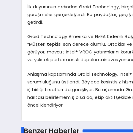
İlk
duyurunun
ardından
Graid
Technology,
birç
o
g
ö
rüşmeler
gerçekleştirdi
. Bu
paydaşlar
,
geçiş
getirdi
.
Graid
Technology Amerika
ve
EMEA
Kıdemli
Baş
“
Müşteri
tepkisi
son
derece
olumlu
.
Ortaklar
ve
g
ö
rüyor
;
mevcut
Intel® VROC
yatırımlarını
korur
ve
yüksek
performanslı
depolama
inovasyonun
Anlaşma
kapsamında
Graid
Technology, Intel
sorumluluğunu
üstlendi
. B
ö
ylece
kesintisiz
hizm
iş
birliği
fırsatları
da
genişliyor
. Bu
aşamada
Gra
haritası
belirlememiş
olsa
da,
ekip
aktif
şekilde
önceliklendiriyor
.
Benzer Haberler