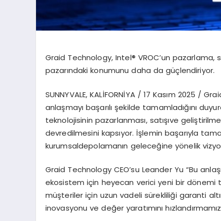
Graid
Technology, Intel®
VROC
’
un
pazarlama
,
s
pazarındaki
konumunu
daha
da
güçlendiriyor
.
SUNNYVALE, KAL
İ
FORN
İYA /
17
Kasım
2025
/
Grai
anlaşmayı
başarılı
şekilde
tamamladığını
duyur
teknolojisinin
pazarlanması
,
satışı
ve
geliştirilm
devredilmesini
kapsıyor
.
İşlemin
başarıyla
tama
kurumsal
depolamanın
geleceğine
y
ö
nelik
vizy
Graid
Technology CEO
’
su Leander Yu
“
Bu
anla
ekosistem
için
heyecan
verici
yeni
bir
d
ö
nemi
müşteriler
için
uzun
vadeli
sürekliliğ
i garanti alt
ı
inovasyonu
ve
değer
yaratımını
hızlandırmamız