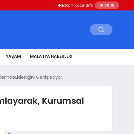
Bakan Kacır Sıfır Atık Projelerine 914 Mily
16:30:19
YAŞAM
MALATYA HABERLERI
ndeLiderliğini Genişletiyor
mlayarak, Kurumsal