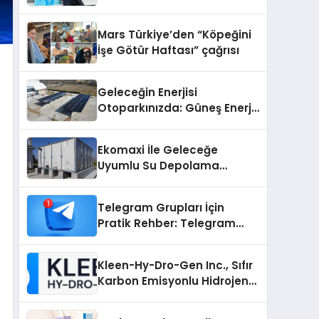
sunuldu
Mars Türkiye’den “Köpeğini
İşe Götür Haftası” çağrısı
Geleceğin Enerjisi
Otoparkınızda: Güneş Enerjili
Carport (Solar Otopark)
Nedir?
Ekomaxi İle Geleceğe
Uyumlu Su Depolama
Sistemleri
Telegram Grupları İçin
Pratik Rehber: Telegram
Grup Dizinleri Kullanıcılara
Ne Sağlar?
Kleen-Hy-Dro-Gen Inc., Sıfır
Karbon Emisyonlu Hidrojen
Isıtma Teknolojisinde ISO ve
TSSA Düzenleyici Onaylarını