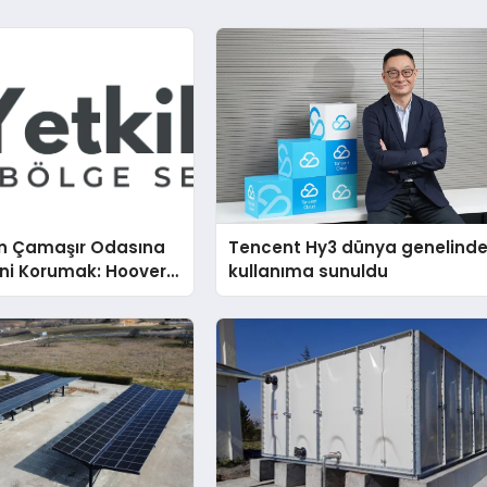
n Çamaşır Odasına
Tencent Hy3 dünya genelind
ini Korumak: Hoover
kullanıma sunuldu
nda Dürüst Teknik
eneyimi