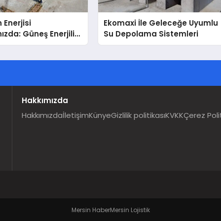
 Enerjisi
Ekomaxi İle Geleceğe Uyumlu
ızda: Güneş Enerjili
Su Depolama Sistemleri
Solar Otopark)
Hakkımızda
Hakkımızda
İletişim
Künye
Gizlilik politikası
KVKK
Çerez Poli
Mersin Haber
Mersin Lojistik