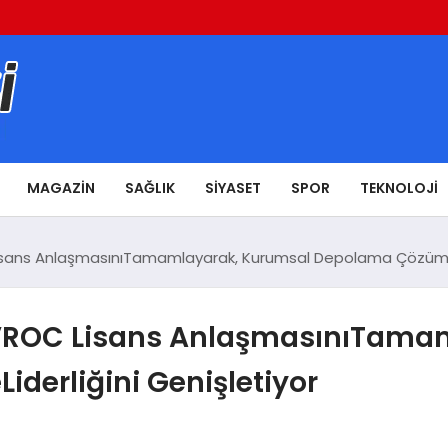
MAGAZIN
SAĞLIK
SIYASET
SPOR
TEKNOLOJI
isans AnlaşmasınıTamamlayarak, Kurumsal Depolama Çözümleri
l VROC Lisans AnlaşmasınıTama
derliğini Genişletiyor