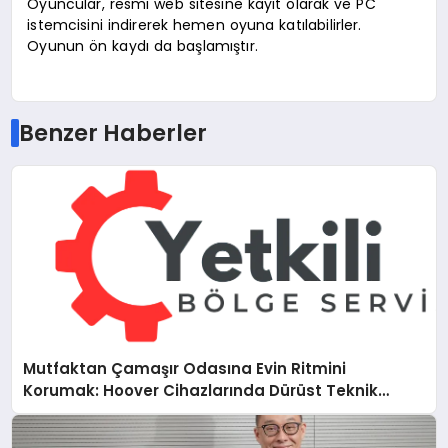
Oyuncular, resmi web sitesine kayıt olarak ve PC
istemcisini indirerek hemen oyuna katılabilirler.
Oyunun ön kaydı da başlamıştır.
Benzer Haberler
Mutfaktan Çamaşır Odasına Evin Ritmini
Korumak: Hoover Cihazlarında Dürüst Teknik
Destek Deneyimi