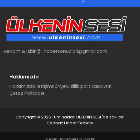
Reklam & İşbirliği:
habersonuclari@gmail.com
Hakkımızda
Hakkımızda
İletişim
Künye
Gizlilik politikası
KVKK
Çerez Politikası
Copyright © 2025 Tüm hakları ÜLKENİN SESİ 'de saklıdır.
Seobaz Haber Teması
Mersin Haber
Mersin Lojistik