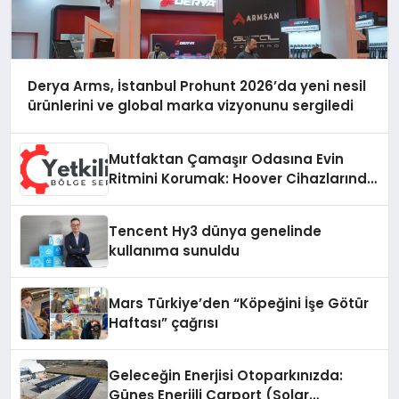
Derya Arms, İstanbul Prohunt 2026’da yeni nesil
ürünlerini ve global marka vizyonunu sergiledi
Mutfaktan Çamaşır Odasına Evin
Ritmini Korumak: Hoover Cihazlarında
Dürüst Teknik Destek Deneyimi
Tencent Hy3 dünya genelinde
kullanıma sunuldu
Mars Türkiye’den “Köpeğini İşe Götür
Haftası” çağrısı
Geleceğin Enerjisi Otoparkınızda:
Güneş Enerjili Carport (Solar