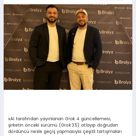
SPOR
TEKNOLOJI
YAŞAM
MALATYA HABERLERI
xAI tarafından yayınlanan Grok 4 güncellemesi,
şirketin önceki sürümü (Grok 3.5) atlayıp doğrudan
dördüncü nesle geçiş yapmasıyla çeşitli tartışmaları