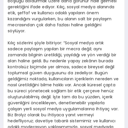
boşluğu doldurmak üzere daha görünür hâle gelmesi
gerektiğini ifade ediyor. Kılıç, sosyal medya alanında
etik, şeffaf ve kullanıcı odaklı yapıların önem
kazandığını vurgularken, bu alanın salt bir paylaşım
mecrasından çok daha fazlası haline geldiğini
söylüyor.
Kılıç sözlerini şöyle bitiriyor: “Sosyal medya artık
sadece paylaşım yapılan bir mecra değil; aynı
zamanda bilginin üretildiği, yayıldığı ve yön verdiği bir
alan haline geldi. Bu nedenle yapay zekânın burada
kontrolsüz biçimde yer alması, sadece bireysel değil
toplumsal güven duygusunu da zedeliyor. Bugün
geldiğimiz noktada, kullanıcıların içeriklerin nereden ve
nasıl üretildiğini bilme hakkı var. Ancak küresel çapta
bu süreci yönetecek sağlam bir etik çerçeve henüz
oluşturulabilmiş değil. İşte tam da bu yüzden, içerik
güvenliğini öncelikleyen, denetlenebilir yapılarla
çalışan yerli sosyal medya uygulamalarına ihtiyaç var.
Biz Brolyz olarak bu ihtiyaca yanıt vermeyi
hedefliyoruz; davetiye tabanlı sistemimiz ve kullanıcı
odaklı moderasyon yaklaşımımızla, sosyal medyada