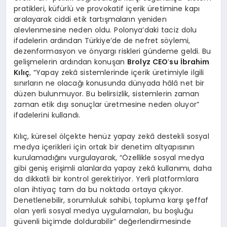
pratikleri, küfürlü ve provokatif içerik üretimine kapı
aralayarak ciddi etik tartışmaların yeniden
alevlenmesine neden oldu. Polonya’daki taciz dolu
ifadelerin ardından Türkiye’de de nefret söylemi,
dezenformasyon ve önyargı riskleri gündeme geldi. Bu
gelişmelerin ardından konuşan
Brolyz CEO
’
su İbrahim
Kılıç
, “Yapay zekâ sistemlerinde içerik üretimiyle ilgili
sınırların ne olacağı konusunda dünyada hâlâ net bir
düzen bulunmuyor. Bu belirsizlik, sistemlerin zaman
zaman etik dışı sonuçlar üretmesine neden oluyor”
ifadelerini kullandı.
Kılıç, küresel ölçekte henüz yapay zekâ destekli sosyal
medya içerikleri için ortak bir denetim altyapısının
kurulamadığını vurgulayarak, “Özellikle sosyal medya
gibi geniş erişimli alanlarda yapay zekâ kullanımı, daha
da dikkatli bir kontrol gerektiriyor. Yerli platformlara
olan ihtiyaç tam da bu noktada ortaya çıkıyor.
Denetlenebilir, sorumluluk sahibi, topluma karşı şeffaf
olan yerli sosyal medya uygulamaları, bu boşluğu
güvenli biçimde doldurabilir” değerlendirmesinde