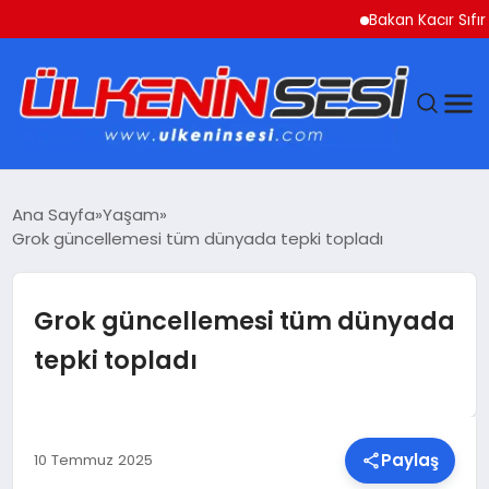
Bakan Kacır Sıfır Atık P
DÜNYA
Ana Sayfa
Yaşam
Grok güncellemesi tüm dünyada tepki topladı
EKONOMI
GÜNDEM
Grok güncellemesi tüm dünyada
tepki topladı
MAGAZIN
SAĞLIK
Paylaş
10 Temmuz 2025
SIYASET