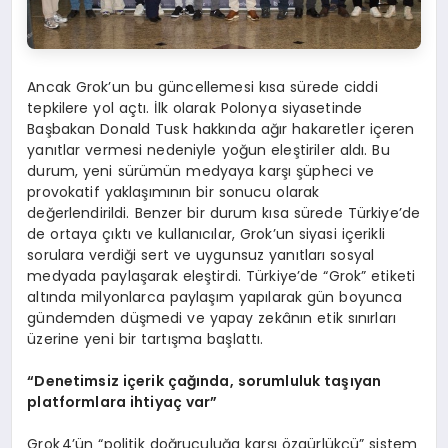
Ancak Grok’un bu güncellemesi kısa sürede ciddi
tepkilere yol açtı. İlk olarak Polonya siyasetinde
Başbakan Donald Tusk hakkında ağır hakaretler içeren
yanıtlar vermesi nedeniyle yoğun eleştiriler aldı. Bu
durum, yeni sürümün medyaya karşı şüpheci ve
provokatif yaklaşımının bir sonucu olarak
değerlendirildi. Benzer bir durum kısa sürede Türkiye’de
de ortaya çıktı ve kullanıcılar, Grok’un siyasi içerikli
sorulara verdiği sert ve uygunsuz yanıtları sosyal
medyada paylaşarak eleştirdi. Türkiye’de “Grok” etiketi
altında milyonlarca paylaşım yapılarak gün boyunca
gündemden düşmedi ve yapay zekânın etik sınırları
üzerine yeni bir tartışma başlattı.
“
Denetimsiz iç
erik
çağında, sorumluluk taşıyan
platformlara ihtiyaç var”
Grok 4’ün “politik doğruculuğa karşı özgürlükçü” sistem