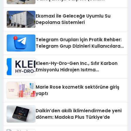
Otopark) Nedir?
Ekomaxi İle Geleceğe Uyumlu Su
Depolama Sistemleri
Telegram Grupları İçin Pratik Rehber:
Telegram Grup Dizinleri Kullanıcılara
Ne Sağlar?
Kleen-Hy-Dro-Gen Inc., Sıfır Karbon
Emisyonlu Hidrojen Isıtma
Teknolojisinde ISO ve TSSA
Düzenleyici Onaylarını Aldı
Marie Rose kozmetik sektörüne giriş
yaptı
Daikin’den akıllı iklimlendirmede yeni
dönem: Madoka Plus Türkiye’de