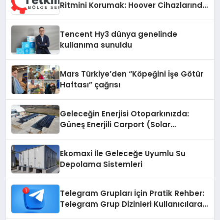
Ritmini Korumak: Hoover Cihazlarında
Dürüst Teknik Destek Deneyimi
Tencent Hy3 dünya genelinde
kullanıma sunuldu
Mars Türkiye’den “Köpeğini İşe Götür
Haftası” çağrısı
Geleceğin Enerjisi Otoparkınızda:
Güneş Enerjili Carport (Solar
Otopark) Nedir?
Ekomaxi İle Geleceğe Uyumlu Su
Depolama Sistemleri
Telegram Grupları İçin Pratik Rehber:
Telegram Grup Dizinleri Kullanıcılara
Ne Sağlar?