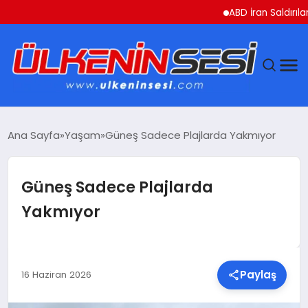
ABD İran Saldırılarını As
DÜNYA
Ana Sayfa
Yaşam
Güneş Sadece Plajlarda Yakmıyor
EKONOMI
Güneş Sadece Plajlarda
GÜNDEM
Yakmıyor
MAGAZIN
SAĞLIK
Paylaş
16 Haziran 2026
SIYASET