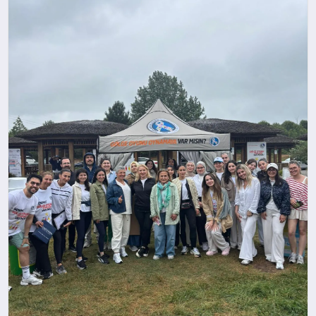
SPOR
TEKNOLOJI
YAŞAM
MALATYA HABERLERI