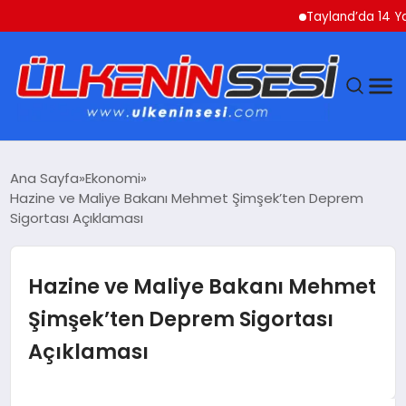
Tayland’da 14 Yaşında
DÜNYA
Ana Sayfa
Ekonomi
Hazine ve Maliye Bakanı Mehmet Şimşek’ten Deprem
EKONOMI
Sigortası Açıklaması
GÜNDEM
Hazine ve Maliye Bakanı Mehmet
MAGAZIN
Şimşek’ten Deprem Sigortası
Açıklaması
SAĞLIK
SIYASET