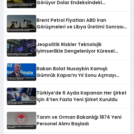
Görüyor Dolar Endeksindeki
Dalgalanmalar Etkili Oluyor
Brent Petrol Fiyatları ABD İran
Görüşmeleri ve Libya Üretimi Sonrası
Yüzde 5 Geriledi
Jeopolitik Riskler Teknolojik
İyimserlikle Dengeleniyor Küresel
Piyasalarda
Bakan Bolat Nusaybin Kamışlı
Gümrük Kapısı’nı Yıl Sonu Açmayı
Hedefliyor
Türkiye’de 6 Ayda Kapanan Her Şirket
İçin 4’ten Fazla Yeni Şirket Kuruldu
Tarım ve Orman Bakanlığı 1874 Yeni
Personel Alımı Başladı