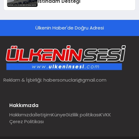
İstihdam Desteği
Ülkenin Haber'de Doğru Adresi
Reklam & İşbirliği:
habersonuclari@gmail.com
Hakkımızda
Hakkımızda
İletişim
Künye
Gizlilik politikası
KVKK
Çerez Politikası