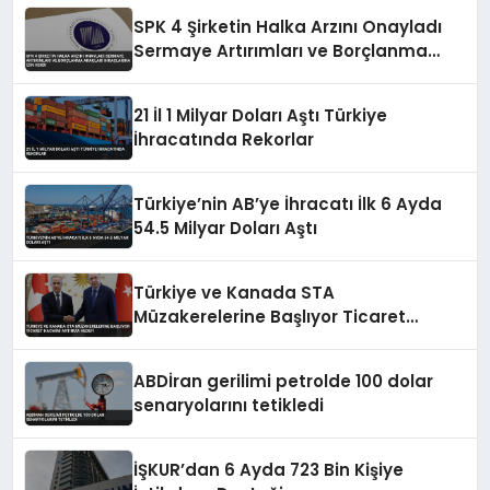
SPK 4 Şirketin Halka Arzını Onayladı
Sermaye Artırımları ve Borçlanma
Araçları İhraçlarına İzin Verdi
21 İl 1 Milyar Doları Aştı Türkiye
İhracatında Rekorlar
Türkiye’nin AB’ye İhracatı İlk 6 Ayda
54.5 Milyar Doları Aştı
Türkiye ve Kanada STA
Müzakerelerine Başlıyor Ticaret
Hacmini Artırma Hedefi
ABDİran gerilimi petrolde 100 dolar
senaryolarını tetikledi
İŞKUR’dan 6 Ayda 723 Bin Kişiye