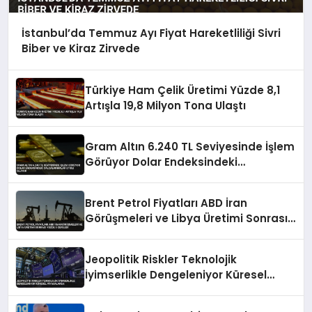
İstanbul’da Temmuz Ayı Fiyat Hareketliliği Sivri
Biber ve Kiraz Zirvede
Türkiye Ham Çelik Üretimi Yüzde 8,1
Artışla 19,8 Milyon Tona Ulaştı
Gram Altın 6.240 TL Seviyesinde İşlem
Görüyor Dolar Endeksindeki
Dalgalanmalar Etkili Oluyor
Brent Petrol Fiyatları ABD İran
Görüşmeleri ve Libya Üretimi Sonrası
Yüzde 5 Geriledi
Jeopolitik Riskler Teknolojik
İyimserlikle Dengeleniyor Küresel
Piyasalarda