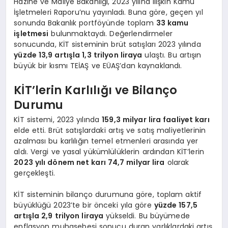
Hazine ve Maliye Bakanlığı, 2023 yılına ilişkin Kamu
İşletmeleri Raporu’nu yayınladı. Buna göre, geçen yıl
sonunda Bakanlık portföyünde toplam
33 kamu
işletmesi
bulunmaktaydı. Değerlendirmeler
sonucunda, KİT sisteminin brüt satışları 2023 yılında
yüzde 13,9 artışla 1,3 trilyon liraya
ulaştı. Bu artışın
büyük bir kısmı TEİAŞ ve EÜAŞ’dan kaynaklandı.
KİT’lerin Karlılığı ve Bilanço
Durumu
KİT sistemi, 2023 yılında
159,3 milyar lira faaliyet karı
elde etti. Brüt satışlardaki artış ve satış maliyetlerinin
azalması bu karlılığın temel etmenleri arasında yer
aldı. Vergi ve yasal yükümlülüklerin ardından KİT’lerin
2023 yılı dönem net karı 74,7 milyar lira
olarak
gerçekleşti.
KİT sisteminin bilanço durumuna göre, toplam aktif
büyüklüğü 2023’te bir önceki yıla göre
yüzde 157,5
artışla 2,9 trilyon liraya
yükseldi. Bu büyümede
enflasyon muhasebesi sonucu duran varlıklardaki artış