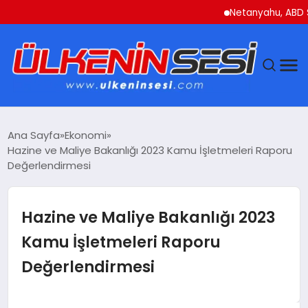
Netanyahu, ABD Savunm
DÜNYA
Ana Sayfa
Ekonomi
Hazine ve Maliye Bakanlığı 2023 Kamu İşletmeleri Raporu
EKONOMI
Değerlendirmesi
GÜNDEM
Hazine ve Maliye Bakanlığı 2023
MAGAZIN
Kamu İşletmeleri Raporu
Değerlendirmesi
SAĞLIK
SIYASET