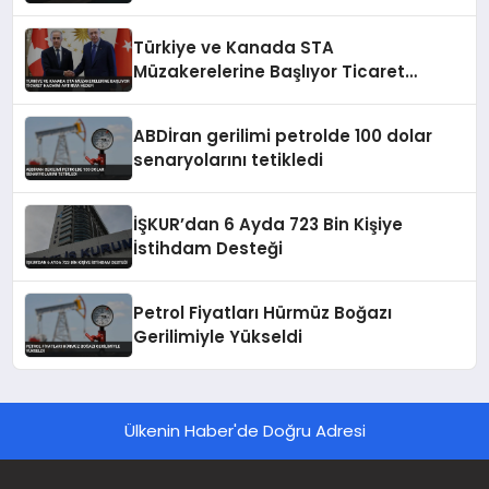
Türkiye ve Kanada STA
Müzakerelerine Başlıyor Ticaret
Hacmini Artırma Hedefi
ABDİran gerilimi petrolde 100 dolar
senaryolarını tetikledi
İŞKUR’dan 6 Ayda 723 Bin Kişiye
İstihdam Desteği
Petrol Fiyatları Hürmüz Boğazı
Gerilimiyle Yükseldi
Ülkenin Haber'de Doğru Adresi