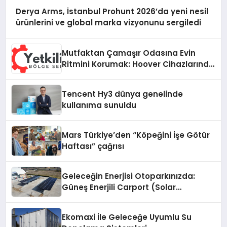
Derya Arms, İstanbul Prohunt 2026’da yeni nesil
ürünlerini ve global marka vizyonunu sergiledi
Mutfaktan Çamaşır Odasına Evin
Ritmini Korumak: Hoover Cihazlarında
Dürüst Teknik Destek Deneyimi
Tencent Hy3 dünya genelinde
kullanıma sunuldu
Mars Türkiye’den “Köpeğini İşe Götür
Haftası” çağrısı
Geleceğin Enerjisi Otoparkınızda:
Güneş Enerjili Carport (Solar
Otopark) Nedir?
Ekomaxi İle Geleceğe Uyumlu Su