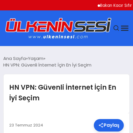
Bakan Kacır Sıfır Atık 
DÜNYA
Ana Sayfa
Yaşam
HN VPN: Güvenli İnternet İçin En İyi Seçim
EKONOMI
GÜNDEM
HN VPN: Güvenli İnternet İçin En
İyi Seçim
MAGAZIN
SAĞLIK
Paylaş
23 Temmuz 2024
SIYASET