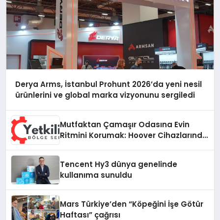
Derya Arms, İstanbul Prohunt 2026’da yeni nesil
ürünlerini ve global marka vizyonunu sergiledi
Mutfaktan Çamaşır Odasına Evin
Ritmini Korumak: Hoover Cihazlarında
Dürüst Teknik Destek Deneyimi
Tencent Hy3 dünya genelinde
kullanıma sunuldu
Mars Türkiye’den “Köpeğini İşe Götür
Haftası” çağrısı