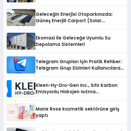
Geleceğin Enerjisi Otoparkınızda:
Güneş Enerjili Carport (Solar
Otopark) Nedir?
Ekomaxi İle Geleceğe Uyumlu Su
Depolama Sistemleri
Telegram Grupları İçin Pratik Rehber:
Telegram Grup Dizinleri Kullanıcılara
Ne Sağlar?
Kleen-Hy-Dro-Gen Inc., Sıfır Karbon
Emisyonlu Hidrojen Isıtma
Teknolojisinde ISO ve TSSA
Düzenleyici Onaylarını Aldı
Marie Rose kozmetik sektörüne giriş
yaptı