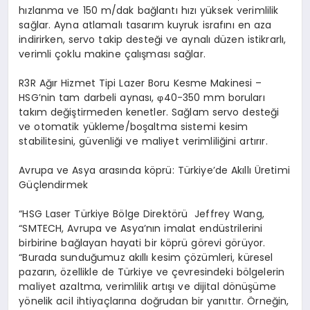
hızlanma ve 150 m/dak bağlantı hızı yüksek verimlilik
sağlar. Ayna atlamalı tasarım kuyruk israfını en aza
indirirken, servo takip desteği ve aynalı düzen istikrarlı,
verimli çoklu makine çalışması sağlar.
R3R Ağır Hizmet Tipi Lazer Boru Kesme Makinesi –
HSG’nin tam darbeli aynası, φ40-350 mm boruları
takım değiştirmeden kenetler. Sağlam servo desteği
ve otomatik yükleme/boşaltma sistemi kesim
stabilitesini, güvenliği ve maliyet verimliliğini artırır.
Avrupa ve Asya arasında köprü: Türkiye’de Akıllı Üretimi
Güçlendirmek
“HSG Laser Türkiye Bölge Direktörü Jeffrey Wang,
“SMTECH, Avrupa ve Asya’nın imalat endüstrilerini
birbirine bağlayan hayati bir köprü görevi görüyor.
“Burada sunduğumuz akıllı kesim çözümleri, küresel
pazarın, özellikle de Türkiye ve çevresindeki bölgelerin
maliyet azaltma, verimlilik artışı ve dijital dönüşüme
yönelik acil ihtiyaçlarına doğrudan bir yanıttır. Örneğin,