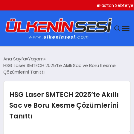
Fas’tan Sebte’ye Geçen
DÜNYA
Ana Sayfa
Yaşam
HSG Laser SMTECH 2025’te Akıllı Sac ve Boru Kesme
EKONOMI
Çözümlerini Tanıttı
GÜNDEM
HSG Laser SMTECH 2025’te Akıllı
MAGAZIN
Sac ve Boru Kesme Çözümlerini
Tanıttı
SAĞLIK
SIYASET