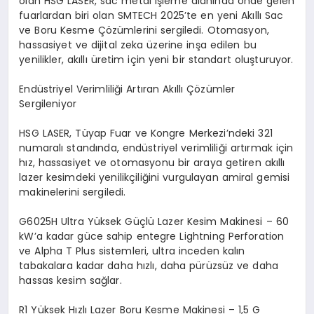
olan HSG LASER, sac metal işleme alanında önde gelen
fuarlardan biri olan SMTECH 2025’te en yeni Akıllı Sac
ve Boru Kesme Çözümlerini sergiledi. Otomasyon,
hassasiyet ve dijital zeka üzerine inşa edilen bu
yenilikler, akıllı üretim için yeni bir standart oluşturuyor.
Endüstriyel Verimliliği Artıran Akıllı Çözümler
Sergileniyor
HSG LASER, Tüyap Fuar ve Kongre Merkezi’ndeki 321
numaralı standında, endüstriyel verimliliği artırmak için
hız, hassasiyet ve otomasyonu bir araya getiren akıllı
lazer kesimdeki yenilikçiliğini vurgulayan amiral gemisi
makinelerini sergiledi.
G6025H Ultra Yüksek Güçlü Lazer Kesim Makinesi – 60
kW’a kadar güce sahip entegre Lightning Perforation
ve Alpha T Plus sistemleri, ultra inceden kalın
tabakalara kadar daha hızlı, daha pürüzsüz ve daha
hassas kesim sağlar.
R1 Yüksek Hızlı Lazer Boru Kesme Makinesi – 1,5 G