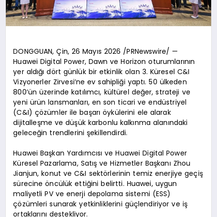
DONGGUAN, Çin, 26 Mayıs 2026 /PRNewswire/ —
Huawei Digital Power, Dawn ve Horizon oturumlarının
yer aldığı dört günlük bir etkinlik olan 3. Küresel C&I
Vizyonerler Zirvesi’ne ev sahipliği yaptı. 50 ülkeden
800’ün üzerinde katılımcı, kültürel değer, strateji ve
yeni ürün lansmanları, en son ticari ve endüstriyel
(C&I) çözümler ile başarı öykülerini ele alarak
dijitalleşme ve düşük karbonlu kalkınma alanındaki
geleceğin trendlerini şekillendirdi.
Huawei Başkan Yardımcısı ve Huawei Digital Power
Küresel Pazarlama, Satış ve Hizmetler Başkanı Zhou
Jianjun, konut ve C&I sektörlerinin temiz enerjiye geçiş
sürecine öncülük ettiğini belirtti. Huawei, uygun
maliyetli PV ve enerji depolama sistemi (ESS)
çözümleri sunarak yetkinliklerini güçlendiriyor ve iş
ortaklarını destekliyor.