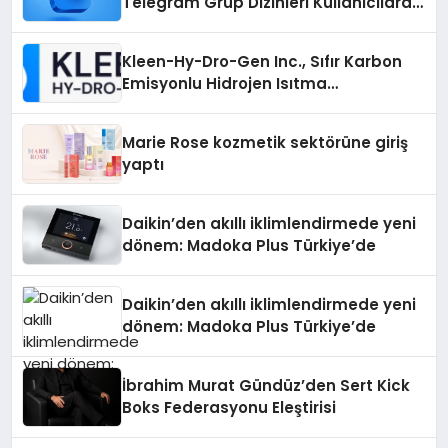
Telegram Grup Dizinleri Kullanıcılara
Ne Sağlar?
Kleen-Hy-Dro-Gen Inc., Sıfır Karbon
Emisyonlu Hidrojen Isıtma
Teknolojisinde ISO ve TSSA
Düzenleyici Onaylarını Aldı
Marie Rose kozmetik sektörüne giriş
yaptı
Daikin’den akıllı iklimlendirmede yeni
dönem: Madoka Plus Türkiye’de
Daikin’den akıllı iklimlendirmede yeni
dönem: Madoka Plus Türkiye’de
İbrahim Murat Gündüz’den Sert Kick
Boks Federasyonu Eleştirisi