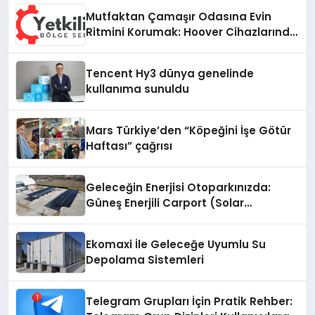
Mutfaktan Çamaşır Odasına Evin
Ritmini Korumak: Hoover Cihazlarında
Dürüst Teknik Destek Deneyimi
Tencent Hy3 dünya genelinde
kullanıma sunuldu
Mars Türkiye’den “Köpeğini İşe Götür
Haftası” çağrısı
Geleceğin Enerjisi Otoparkınızda:
Güneş Enerjili Carport (Solar
Otopark) Nedir?
Ekomaxi İle Geleceğe Uyumlu Su
Depolama Sistemleri
Telegram Grupları İçin Pratik Rehber: