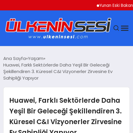
Yunan Eski Bakan Varoufa
DÜNYA
Ana Sayfa
Yaşam
Huawei, Farklı Sektörlerde Daha Yeşil Bir Geleceği
EKONOMI
Şekillendiren 3. Küresel C&I Vizyonerler Zirvesine Ev
Sahipliği Yapıyor
GÜNDEM
Huawei, Farklı Sektörlerde Daha
MAGAZIN
Yeşil Bir Geleceği Şekillendiren 3.
SAĞLIK
Küresel C&I Vizyonerler Zirvesine
SIYASET
Ev Sahipliği Yapıyor