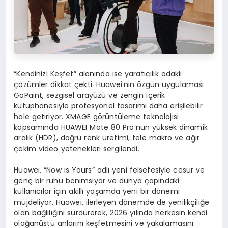
“Kendinizi Keşfet” alanında ise yaratıcılık odaklı
çözümler dikkat çekti. Huawei’nin özgün uygulaması
GoPaint, sezgisel arayüzü ve zengin içerik
kütüphanesiyle profesyonel tasarımı daha erişilebilir
hale getiriyor. XMAGE görüntüleme teknolojisi
kapsamında HUAWEI Mate 80 Pro’nun yüksek dinamik
aralık (HDR), doğru renk üretimi, tele makro ve ağır
çekim video yetenekleri sergilendi.
Huawei, “Now is Yours” adlı yeni felsefesiyle cesur ve
genç bir ruhu benimsiyor ve dünya çapındaki
kullanıcılar için akıllı yaşamda yeni bir dönemi
müjdeliyor. Huawei, ilerleyen dönemde de yenilikçiliğe
olan bağlılığını sürdürerek, 2026 yılında herkesin kendi
olağanüstü anlarını keşfetmesini ve yakalamasını